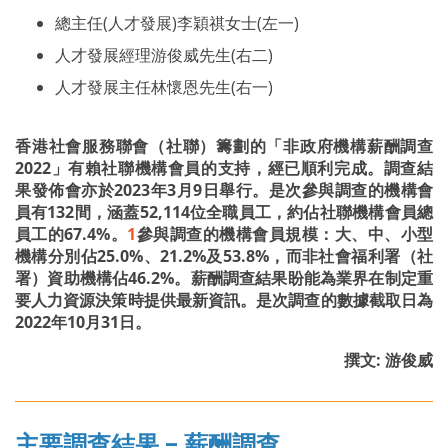
總主任(人才發展)李穎祺女士(左一)
人才發展經理游俊威先生(右二)
人才發展主任林懷恩先生(右一)
香港社會服務聯會（社聯）籌劃的「非政府機構薪酬調查
2022」有賴社聯機構會員的支持，經已順利完成。調查結
果發佈會亦於2023年3月9日舉行。是次參與調查的機構會
員有132間，涵蓋52,114位全職員工，約佔社聯機構會員總
員工的67.4%。
1
參與調查的機構會員規模：大、中、小型
機構分別佔25.0%、21.2%及53.8%，而非社會福利署（社
署）資助機構佔46.2%。薪酬調查結果盼能為業界在制定重
要人力資源決策時提供最新資訊。是次調查的數據截取日為
2022年10月31日。
撰文: 游俊威
主要調查結果 – 薪酬調查