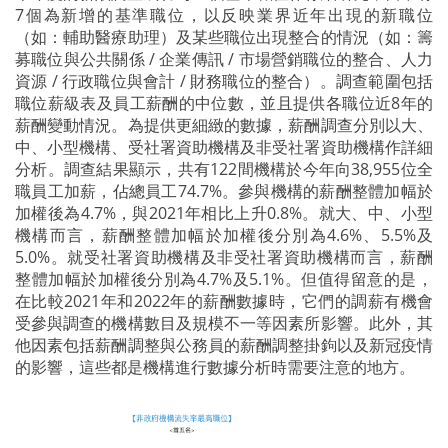
7個為新增的基準職位，以反映業界近年出現的新職位
（如：輔助醫療助理）及某些職位出現整合的情況（如：籌
募職位與公共關係 / 企業傳訊 / 市場營銷職位的整合、人力
資源 / 行政職位與會計 / 財務職位的整合）。調查範圍包括
職位薪級表及員工薪酬的中位數，並且提供各職位近8年的
薪酬變動情況。為提供更細緻的數據，薪酬調查分別以大、
中、小型機構、受社署資助機構及非受社署資助機構作詳細
分析。調查結果顯示，共有122間機構於今年向38,955位全
職員工加薪，佔總員工74.7%。參與機構的薪酬整體加幅於
加權後為4.7%，與2021年相比上升0.8%。就大、中、小型
機構而言，薪酬整體加幅於加權後分別為4.6%、5.5%及
5.0%。就受社署資助機構及非受社署資助機構而言，薪酬
整體加幅於加權後分別為4.7%及5.1%。但值得留意的是，
在比較2021年和2022年的薪酬數據時，它們的調薪有機會
受參與調查的機構數目及規模不一等因素所影響。此外，其
他因素包括薪酬調整與公務員的薪酬調整掛鉤以及新冠疫情
的影響，這些都是機構進行數據分析時需要注意的地方。