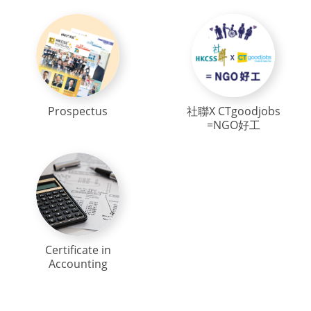
Prospectus
社聯X CTgoodjobs
=NGO好工
Certificate in
Accounting