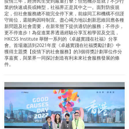
疫情三年，經濟民生受到嚴重打擊；但危機亦造就了不少行
業的快速成長或轉型，社福界正是其中之一。面對防疫規
定，但社會服務總不能完全停下來，前線同工和機構不但謹
守崗位，還能夠因時制宜、盡心竭力地以創新思維回應各種
新問題及社會需要，在新常態下提供適切的服務；不停步，
更不停進步！為促進業界透過經驗分享互相學習及交流，
HKCSS Institute 舉辦一系列的《卓越實踐在社福》分享
會。首場邀請到2021年度《卓越實踐在社福獎勵計劃》中
獲得主題獎【疫情下的社會服務】的3個得獎計劃單位作分
享嘉賓，與業界一同探討創造有利未來社會服務發展的條
件。