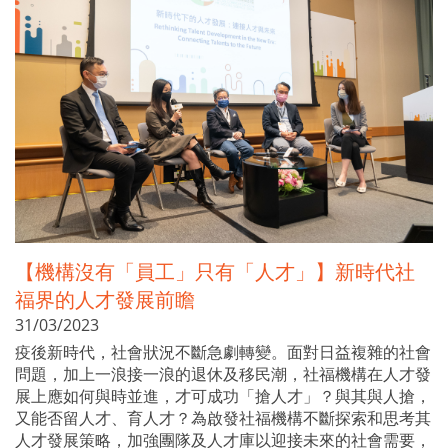
【機構沒有「員工」只有「人才」】新時代社
福界的人才發展前瞻
31/03/2023
疫後新時代，社會狀況不斷急劇轉變。面對日益複雜的社會
問題，加上一浪接一浪的退休及移民潮，社福機構在人才發
展上應如何與時並進，才可成功「搶人才」？與其與人搶，
又能否留人才、育人才？為啟發社福機構不斷探索和思考其
人才發展策略，加強團隊及人才庫以迎接未來的社會需要，