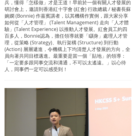
兵，懂得「怎樣做」才是王道！早前於一個有關人才發展的
研討會上，邀請到香港紅十字會 (紅會) 行政總裁 / 秘書長蘇
婉嫻 (Bonnie) 作嘉賓講者，以其機構作實例，跟大家分享
如何從「人才管理」 (Talent Management) 走向「人才體
驗」(Talent Experience) 以推動人才發展。紅會員工約四
百多人，Bonnie認為，擔任領導就要「瞓身」處理人才管
理，從策略 (Strategy)、執行架構 (Structure) 到行動
(Action) 層層遞進，令機構上下均清楚人才發展的方向，全
員向著共同目標邁進。最重要是當一個「貼地」的領導：
「一定要多跟同事交流和溝通，不可以太遙遠。」以心待
人，同事們一定可以感受到！