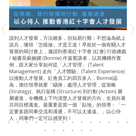
談到人才發展，方法雖多，但知易行難；不想淪為紙上
談兵，懂得「怎樣做」才是王道！早前於一個有關人才
發展的研討會上，邀請到香港紅十字會 (紅會) 行政總裁
/ 秘書長蘇婉嫻 (Bonnie) 作嘉賓講者，以其機構作實
例，跟大家分享如何從「人才管理」 (Talent
Management) 走向「人才體驗」(Talent Experience)
以推動人才發展。紅會員工約四百多人，Bonnie認
為，擔任領導就要「瞓身」處理人才管理，從策略
(Strategy)、執行架構 (Structure) 到行動 (Action) 層
層遞進，令機構上下均清楚人才發展的方向，全員向著
共同目標邁進。最重要是當一個「貼地」的領導：「一
定要多跟同事交流和溝通，不可以太遙遠。」以心待
人，同事們一定可以感受到！