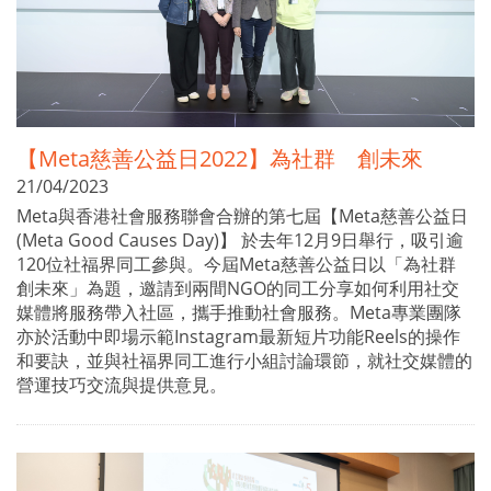
【Meta慈善公益日2022】為社群 創未來
21/04/2023
Meta與香港社會服務聯會合辦的第七屆【Meta慈善公益日
(Meta Good Causes Day)】 於去年12月9日舉行，吸引逾
120位社福界同工參與。今屆Meta慈善公益日以「為社群
創未來」為題，邀請到兩間NGO的同工分享如何利用社交
媒體將服務帶入社區，攜手推動社會服務。Meta專業團隊
亦於活動中即場示範Instagram最新短片功能Reels的操作
和要訣，並與社福界同工進行小組討論環節，就社交媒體的
營運技巧交流與提供意見。