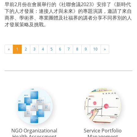
早前2月份在會展舉行的《社聯會議2023》安排了《新時代
下的人才發展：連接人才與未來》的專題演講，邀請了來自
商界、學術界、專業團體及社福界的講者分享不同界別的人
才發展策略及挑戰。
«
1
2
3
4
5
6
7
8
9
10
»
NGO Organizational
Service Portfolio
Health Assessment
Management