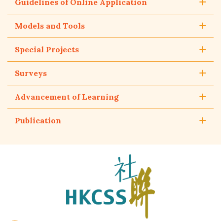
Guidelines of Online Application
Models and Tools
Special Projects
Surveys
Advancement of Learning
Publication
The
Hong
Kong
Council
of
Social
Service