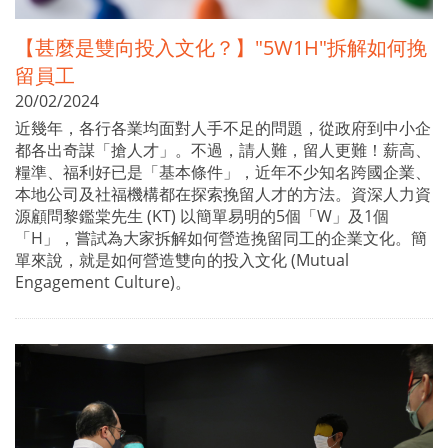
【甚麼是雙向投入文化？】"5W1H"拆解如何挽
留員工
20/02/2024
近幾年，各行各業均面對人手不足的問題，從政府到中小企
都各出奇謀「搶人才」。不過，請人難，留人更難！薪高、
糧準、福利好已是「基本條件」，近年不少知名跨國企業、
本地公司及社福機構都在探索挽留人才的方法。資深人力資
源顧問黎鑑棠先生 (KT) 以簡單易明的5個「W」及1個
「H」，嘗試為大家拆解如何營造挽留同工的企業文化。簡
單來說，就是如何營造雙向的投入文化 (Mutual
Engagement Culture)。