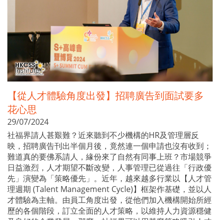
【從人才體驗角度出發】招聘廣告到面試要多
花心思
29/07/2024
社福界請人甚艱難？近來聽到不少機構的HR及管理層反
映，招聘廣告刊出半個月後，竟然連一個申請也沒有收到；
難道真的要佛系請人，緣份來了自然有同事上班？市場競爭
日益激烈，人才期望不斷改變，人事管理已從過往「行政優
先」演變為「策略優先」。近年，越來越多行業以【人才管
理週期 (Talent Management Cycle)】框架作基礎，並以人
才體驗為主軸。由員工角度出發，從他們加入機構開始所經
歷的各個階段，訂立全面的人才策略，以維持人力資源穩健