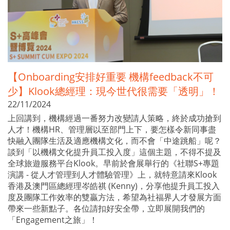
【Onboarding安排好重要 機構feedback不可
少】Klook總經理：現今世代很需要「透明」！
22/11/2024
上回講到，機構經過一番努力改變請人策略，終於成功搶到
人才！機構HR、管理層以至部門上下，要怎樣令新同事盡
快融入團隊生活及適應機構文化，而不會「中途跳船」呢？
談到「以機構文化提升員工投入度」這個主題，不得不提及
全球旅遊服務平台Klook。早前於會展舉行的《社聯S+專題
演講 - 從人才管理到人才體驗管理》上，就特意請來Klook
香港及澳門區總經理岑皓祺 (Kenny)，分享他提升員工投入
度及團隊工作效率的雙贏方法，希望為社福界人才發展方面
帶來一些新點子。各位請扣好安全帶，立即展開我們的
「Engagement之旅」！