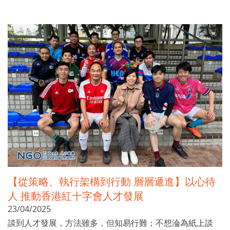
【從策略、執行架構到行動 層層遞進】以心待
人 推動香港紅十字會人才發展
23/04/2025
談到人才發展，方法雖多，但知易行難；不想淪為紙上談