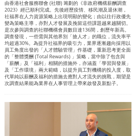
由香港社會服務聯會 (社聯) 籌劃的《非政府機構薪酬調查
2023》經已順利完成。先後經歷疫情、移民潮及退休潮，
社福界在人力資源策略上出現明顯的變化；由以往行政優先
變為策略主導，亦對人才發展及挽留這些課題越來越關切。
是次參與調查的社聯機構會員數目達136間，創歷年新高。
調查發現，一些需與其他界別「搶人才」的職位，流失率平
均超過30%。為提升社福界的吸引力，業界逐漸趨向採用以
員工角度出發的「人才體驗管理」作基礎，重新思考更全面
的「整體獎酬 (Total Rewards) 」策略，當中除了包含與
「薪酬」及「福利」相關的措施外，亦涵蓋「學習與發展」
及「工作環境」兩大範疇，以提升員工對機構的投入度，取
代單純以薪酬及福利的措施去應對人才流失的挑戰，期望是
次調查結果能為業界在人事管理上帶來啟發及新點子。