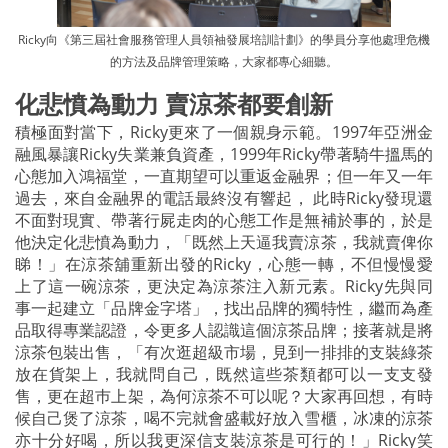
Ricky向《第三屆社會服務管理人員領袖發展培訓計劃》的學員分享他處理危機
的方法及品牌管理策略，大家都專心細聽。
化悲憤為動力 賣涼茶都要創新
積極面對當下，Ricky更來了一個親身示範。1997年亞洲金
融風暴讓Ricky失業兼負資產，1999年Ricky帶著騎牛搵馬的
心態加入鴻福堂，一直期望可以重返金融界；但一年又一年
過去，來自金融界的電話最終沒有響起， 此時Ricky發現還
不面對現實、帶著行屍走肉的心態工作是無補於事的，於是
他決定化悲憤為動力，「既然上天逼我賣涼茶，我就賣俾你
睇！」在涼茶舖重新出發的Ricky，心態一轉，不但慢慢愛
上了這一碗涼茶，更決定為涼茶注入新元素。Ricky先與同
事一起建立「品牌金字塔」，找出品牌的獨特性，繼而為產
品取得專業認證，令更多人認識這個涼茶品牌；接著就是將
涼茶包裝出售，「有次逛超級市場，見到一排排的支裝綠茶
放在貨架上，我就問自己，既然這些茶類都可以一支支發
售，更在超巿上架，為何涼茶不可以呢？大家再回想，有時
候自己煲了涼茶，喝不完就會盛載好放入雪櫃，冰凍的涼茶
亦十分好喝，所以我更深信支裝涼茶是可行的！」Ricky笑