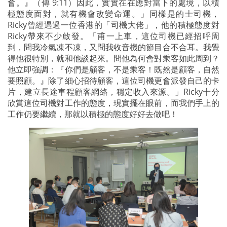
會。』（傳 9:11）因此，實實在在應對當下的處境，以積
極態度面對，就有機會改變命運。」同樣是的士司機，
Ricky曾經遇過一位香港的「司機大佬」，他的積極態度對
Ricky帶來不少啟發。「甫一上車，這位司機已經招呼周
到，問我冷氣凍不凍，又問我收音機的節目合不合耳。我覺
得他很特別，就和他談起來。問他為何會對乘客如此周到？
他立即強調：『你們是顧客，不是乘客！既然是顧客，自然
要照顧。』除了細心招待顧客，這位司機更會派發自己的卡
片，建立長途車程顧客網絡，穩定收入來源。」Ricky十分
欣賞這位司機對工作的態度，現實擺在眼前，而我們手上的
工作仍要繼續，那就以積極的態度好好去做吧！