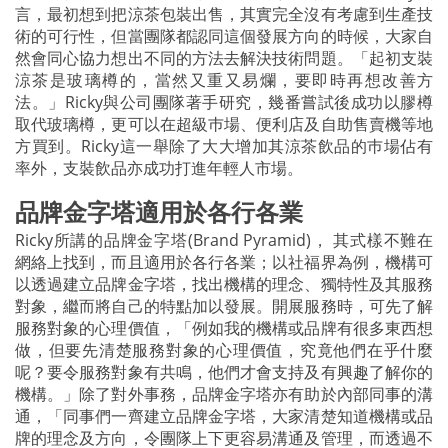
言，最初想到把涼茶包裝出售，其實完全沒有考慮到生產技
術的可行性，但當團隊都認同這個發展方向的時候，大家自
然會同心協力想出不同的方法去解決技術問題。「起初支裝
涼茶是玻璃樽的，當然又重又易爛，要即時再想改善方
法。」Ricky與公司團隊著手研究，幾番嘗試後成功以膠樽
取代玻璃樽，更可以在超級巿場、便利店及自助售賣機等地
方買到。Ricky這一舉除了大大增加其涼茶飲品的巿場佔有
率外，支裝飲品亦成功打進年輕人市場。
品牌金字塔適用於各行各業
Ricky所講的品牌金字塔(Brand Pyramid)， 其式樣不難在
網絡上找到，而且適用於各行各業；以社福界為例，機構可
以透過建立品牌金字塔，找出機構的理念、獨特性及其服務
對象，繼而將自己的特點加以發展。開展服務時，可先了解
服務對象的心理價值，「例如我的機構或品牌有很多東西想
做，但要先清楚服務對象的心理價值，究竟他們在乎什麼
呢？要令服務對象有共鳴，他們才會支持及有興趣了解你的
機構。」除了對外事務，品牌金字塔亦有助於內部同事的溝
通，「同事們一齊建立品牌金字塔，大家清楚知道機構或品
牌的理念及方向，令團隊上下更容易溝通及管理，而透過不