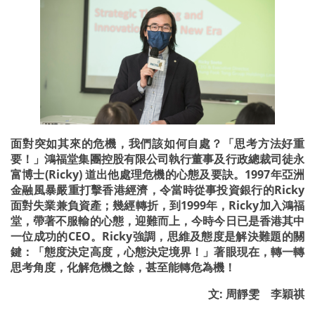
面對突如其來的危機，我們該如何自處？「思考方法好重
要！」鴻福堂集團控股有限公司執行董事及行政總裁司徒永
富博士(Ricky) 道出他處理危機的心態及要訣。1997年亞洲
金融風暴嚴重打擊香港經濟，令當時從事投資銀行的Ricky
面對失業兼負資產；幾經轉折，到1999年，Ricky加入鴻福
堂，帶著不服輸的心態，迎難而上，今時今日已是香港其中
一位成功的CEO。Ricky強調，思維及態度是解決難題的關
鍵：「態度決定高度，心態決定境界！」著眼現在，轉一轉
思考角度，化解危機之餘，甚至能轉危為機！
文: 周靜雯 李穎祺