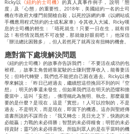
Ricky以
《紐約的士司機》
的真人真事作例子， 說明「態
度」及「心態」的重要性。2018年，美國紐約一名的士司
機在巿政府大樓門前開槍自殺，以死控訴網約車（以網站或
手機應用程式預約的士或私家車）令其收入大減。Ricky嘆
息的士司機的輕生：「唔死就生！只要一日在生，就有得
諗！有些情況既然不可改變，那就做好眼前吧！」他深信
「辦法總比困難多」，但人若然死了就再沒有扭轉的機會。
應對當下處境解決問題
《紐約的士司機》的故事亦告訴我們：「不要活在成功的包
袱裡。」故事主角曾經靠駕駛的士賺到豐厚收入，能養妻活
兒；但時代轉變，我們也不能把自己困在過去。Ricky以佛
學來解說：「昨日已經過去，繼續想這些挽回不到的叫『空
想』；明天的事還未發生，但如果我們活在明天的恐懼和擔
憂當中，這叫『妄想』，佛理稱此為無明、執念。那麼最重
要的是什麼？是現在，這是『實想』！人可以控制的，不是
過去，不是明天，而是現在，即當下的機遇。這亦與聖經傳
道書所說的不謀而合：『我又轉念：見日光之下，快跑的未
必能贏；力戰的未必得勝；智慧的未必得糧食；明哲的未必
得資財；靈巧的未必得喜悅。所臨到眾人的是在乎當時的機