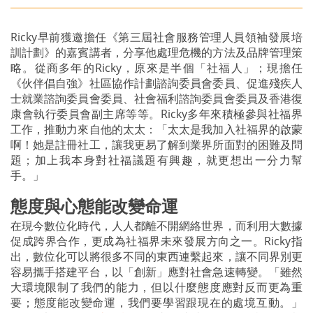
Ricky早前獲邀擔任《第三屆社會服務管理人員領袖發展培
訓計劃》的嘉賓講者，分享他處理危機的方法及品牌管理策
略。從商多年的Ricky，原來是半個「社福人」；現擔任
《伙伴倡自強》社區協作計劃諮詢委員會委員、促進殘疾人
士就業諮詢委員會委員、社會福利諮詢委員會委員及香港復
康會執行委員會副主席等等。Ricky多年來積極參與社福界
工作，推動力來自他的太太：「太太是我加入社福界的啟蒙
啊！她是註冊社工，讓我更易了解到業界所面對的困難及問
題；加上我本身對社福議題有興趣，就更想出一分力幫
手。」
態度與心態能改變命運
在現今數位化時代，人人都離不開網絡世界，而利用大數據
促成跨界合作，更成為社福界未來發展方向之一。Ricky指
出，數位化可以將很多不同的東西連繫起來，讓不同界別更
容易攜手搭建平台，以「創新」應對社會急速轉變。「雖然
大環境限制了我們的能力，但以什麼態度應對反而更為重
要；態度能改變命運，我們要學習跟現在的處境互動。」