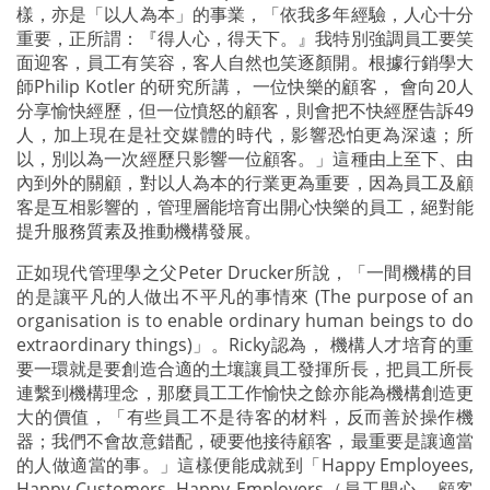
樣，亦是「以人為本」的事業，「依我多年經驗，人心十分
重要，正所謂：『得人心，得天下。』我特別強調員工要笑
面迎客，員工有笑容，客人自然也笑逐顏開。根據行銷學大
師Philip Kotler 的研究所講， 一位快樂的顧客， 會向20人
分享愉快經歷，但一位憤怒的顧客，則會把不快經歷告訴49
人，加上現在是社交媒體的時代，影響恐怕更為深遠；所
以，別以為一次經歷只影響一位顧客。」這種由上至下、由
內到外的關顧，對以人為本的行業更為重要，因為員工及顧
客是互相影響的，管理層能培育出開心快樂的員工，絕對能
提升服務質素及推動機構發展。
正如現代管理學之父Peter Drucker所說，「一間機構的目
的是讓平凡的人做出不平凡的事情來 (The purpose of an
organisation is to enable ordinary human beings to do
extraordinary things)」。Ricky認為， 機構人才培育的重
要一環就是要創造合適的土壤讓員工發揮所長，把員工所長
連繫到機構理念，那麼員工工作愉快之餘亦能為機構創造更
大的價值，「有些員工不是待客的材料，反而善於操作機
器；我們不會故意錯配，硬要他接待顧客，最重要是讓適當
的人做適當的事。」這樣便能成就到「Happy Employees,
Happy Customers, Happy Employers（員工開心、顧客