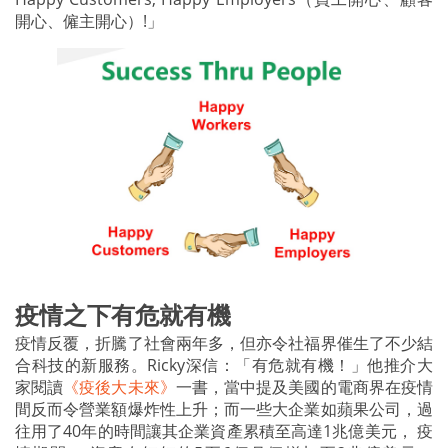
開心、僱主開心）!」
疫情之下有危就有機
疫情反覆，折騰了社會兩年多，但亦令社福界催生了不少結
合科技的新服務。Ricky深信：「有危就有機！」他推介大
家閱讀
《疫後大未來》
一書，當中提及美國的電商界在疫情
間反而令營業額爆炸性上升；而一些大企業如蘋果公司，過
往用了40年的時間讓其企業資產累積至高達1兆億美元， 疫