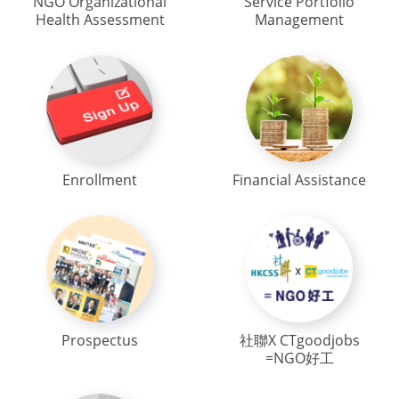
NGO Organizational
Service Portfolio
Health Assessment
Management
Enrollment
Financial Assistance
Prospectus
社聯X CTgoodjobs
=NGO好工