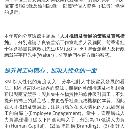
疫苗接種記錄及檢測記錄， 以遵守個人資料（私隱）條例
的規定。
本年度的分享環節主題為
「人才挽留及發展的策略及實務措
施」
，分別邀請了良管善治工作室創辦人及顧問、前香港紅
十字會秘書長陳啟明先生(KM) 及CareER 聯合創辦人及行政
總裁崔宇恒先生(Walter)，分享他們在這方面的智慧。
提升員工向職心，展現人性化的一面
KM 以人性化的角度切入，分享他對人才挽留及發展的看
法。KM 坦言以社福界的資源，機構的薪酬待遇及福利組合
難以與商界競爭；與其集中在物質性的條件吸引員工，不如
提升精神上的滿足感，亦更合乎社會服務機構的本質。因此
在人才挽留及發展上，注意力應放在以人情化的方式維繫員
工的向職心(Employee Engagement)。當中，管理層或人
力資源經理可從以下四個範疇入手，分別為(1) 強調人力資
本(Human Capital)、(2)品牌建構(Branding)、(3) 提升人