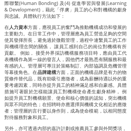
際聯繫(Human Bonding) 及(4) 促進學習與發展(Learning
& Development)，藉此「俘虜」員工的心和對機構的獻身
與忠誠。具體執行方法如下：
在
人力資本
方面，應視員工的奮鬥為推動機構成功和發展的
主要動力。在日常工作中，管理層應為員工營造足夠的空間
使其發揮所長，避免過於微觀管理，過程中連繫員工的工作
與機構理念間的關係， 讓員工感到自己的崗位對機構有所
貢獻。 例如， 接受外界採訪機構服務項目時，應由員工代
表機構作為第一線的發言人，因他們才最熟悉有關服務和最
有感的人。管理層可專注於策略制訂、內部協調及危機管理
等幕後角色。在
品牌建構
方面，正面的機構品牌是有力的物
質條件替代品，既有助吸引應徵者，成為薪酬待遇以外的重
要考慮因素，同時亦提升員工的精神滿足感和自豪感。具體
措施可著眼於怎樣能讓員工對機構使命產生獻身精神， 例
如提升員工對機構願景、使命和核心價值的認知，突出機構
與眾不同的特色；在招聘時亦應選擇與機構文化相近的應徵
者；管理層的言行要以身作則，成為使命模範，以相同態度
對待服務對象和員工。
另外，亦可透過內部的嘉許計劃或推薦員工參與外間獎項，