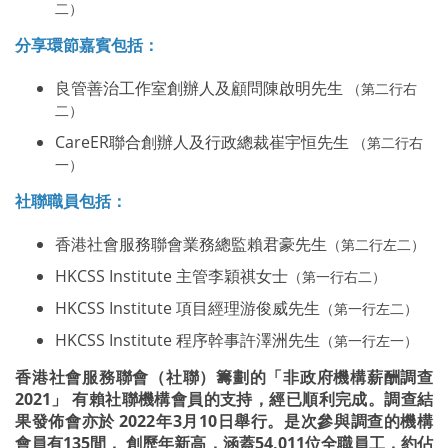
二）
分享環節嘉賓包括：
良管善治工作室創辦人及顧問陳啟明先生
（第二行右
二）
CareER聯合創辦人及行政總裁崔宇恒先生
（第二行右
一）
社聯職員包括：
香港社會服務聯會業務總監賴君豪先生
（第二行左二）
HKCSS Institute 主管李穎祺女士
（第一行右二）
HKCSS Institute 項目經理游俊威先生
（第一行左二）
HKCSS Institute 程序幹事許澤洲先生
（第一行左一）
香港社會服務聯會（社聯）籌劃的「非政府機構薪酬調查
2021」 有賴社聯機構會員的支持，經已順利完成。調查結
果發佈會亦於 2022年3月10日舉行。是次參與調查的機構
會員有135間， 創歷年新高，涵蓋54,011位全職員工，約佔