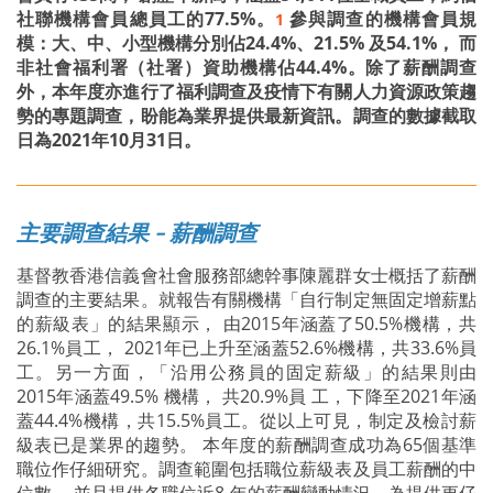
社聯機構會員總員工的77.5%。
參與調查的機構會員規
1
模：大、中、小型機構分別佔24.4%、21.5% 及54.1%， 而
非社會福利署（社署）資助機構佔44.4%。除了薪酬調查
外，本年度亦進行了福利調查及疫情下有關人力資源政策趨
勢的專題調查，盼能為業界提供最新資訊。調查的數據截取
日為2021年10月31日。
主要調查結果 - 薪酬調查
基督教香港信義會社會服務部總幹事陳麗群女士概括了薪酬
調查的主要結果。就報告有關機構「自行制定無固定增薪點
的薪級表」的結果顯示， 由2015年涵蓋了50.5%機構，共
26.1%員工， 2021年已上升至涵蓋52.6%機構，共33.6%員
工。另一方面，「沿用公務員的固定薪級」的結果則由
2015年涵蓋49.5% 機構， 共20.9%員 工，下降至2021年涵
蓋44.4%機構，共15.5%員工。從以上可見，制定及檢討薪
級表已是業界的趨勢。 本年度的薪酬調查成功為65個基準
職位作仔細研究。調查範圍包括職位薪級表及員工薪酬的中
位數， 並且提供各職位近8 年的薪酬變動情況。為提供更仔