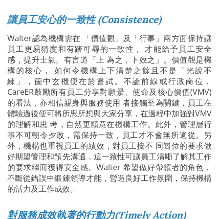
讓員工安心的一致性 (Consistence)
Walter認為機構需在 「價值觀」及「行事」兩方面保持讓
員工更易猜度和有跡可尋的一致性， 才能給予員工安全
感，提升士氣。有言道「上 為之，下效之」。價值觀是機
構的核心， 如何令機構上下清楚之餘且不是「光說不
練」，箇中玄機便在於嘗試。不論前線或行政崗位，
CareER鼓勵所有員工分享對願景、使命及核心價值(VMV)
的看法，亦相信親身與服務使用 者接觸至為關鍵，員工在
體驗過後便可將所思所想與大家分享，在過程中加強對VMV
的理解和思 考，自然更願意在機構工作。此外，管理層行
事不可朝令夕改，需保持一致，員工才不會無所適從。另
外，機構也重視員工的績效，對員工按不 同崗位的要求做
好期望管理和預先溝通，這一致性可讓員工清晰了解其工作
的要求繼而獲得安全感。Walter 希望做好帶領者的角色，
不斷從錯誤中鍛鍊領導才能，營造良好工作氛圍，保持機構
的活力及工作成效。
對服務成效執著的行動力(Timely Action)