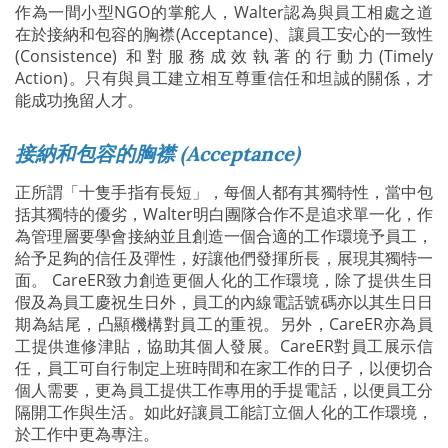
作為一間小型NGO的掌舵人，Walter認為與員工相處之道
在於接納和包容的胸襟(Acceptance)、讓員工安心的一致性
(Consistence) 和對服務成效執著的行動力(Timely
Action)。只有與員工建立相互尊重信任和坦誠的關係，才
能成功挽留人才。
接納和包容的胸襟 (Acceptance)
正所謂「十隻手指有長短」，每個人都有其獨特性，當中包
括其獨特的優劣，Walter明白團隊合作不是追求單一化，作
為管理層要學會接納並且創造一個合適的工作環境予員工，
給予足夠的信任及彈性，好讓他們發揮所長，展現其獨特一
面。 CareER致力創造更個人化的工作環境，除了提供生日
假及為員工慶祝生日外，員工的內線電話號碼亦以其生日日
期為結尾，凸顯機構對員工的重視。另外，CareER亦為員
工提供進修津貼，協助其個人發展。CareER對員工展示信
任，員工可自行制定上班時間和在家工作的日子，以便切合
個人需要，更為員工提供工作專用的手提電話，以便員工分
隔開工作與生活。如此好讓員工能訂立個人化的工作環境，
於工作中更為專注。