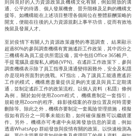
則與良好的人力資源政策及機構文化有關，例如開放的溝
通、公平的待遇、個人發展機會、晉升階梯及足夠的機構支
援等。如機構能在上述項目整理各個崗位在整體薪酬策略的
開支，便能在往後的人力資源規劃上事半功倍，從而有效地
挽留及發展人才。
至於疫情下有關人力資源政策趨勢的專題調查， 結果顯示
超過80%的參與調查機構有實施遙距工作政策，其中四分之
三機構有為員工提供所需設備，當中包括Office 365帳戶、
手提電腦及虛擬私人網絡(VPN)。在遙距工作政策下，參與
調查機構表示除了員工指導及溝通變得困難外，安全及私隱
亦是現時所面對的挑戰。KT指出，為了讓員工能適應遙距
工作的模式，機構應盡量提供足夠的支援及與員工定期溝
通，並制定遙距工作的政策流程。以個人資料（私隱）條例
為例， 關於如何使用Zoom程式， 機構應制定一套指引，
規範使用Zoom的程序、錄影後檔案的存放位置及何時需要
刪除等。除此之外，機構亦要制定一套風險管理措施，模擬
假如有四分之一同事未能出勤，如何確保服務可以繼續運
作。另外， 機構亦可考慮中央統籌發放信息的渠道，例如
透過WhatsApp 群組發放與疫情有關的政策。以快速檢測為
例，單位主管要留意如何收集及處理同工的個人資料，例如