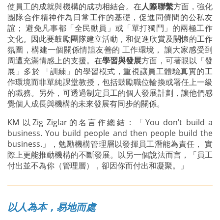
使員工的成就與機構的成功相結合。在
人際聯繫
方面，強化
團隊合作精神作為日常工作的基礎，促進同儕間的公私友
誼； 避免凡事都「全民動員」或「單打獨鬥」的兩極工作
文化。因此要鼓勵團隊建立活動，和促進欣賞及關懷的工作
氛圍，構建一個關係情誼友善的 工作環境， 讓大家感受到
周遭充滿情感上的支援。在
學習與發展
方面，可著眼以「發
展」多於 「訓練」的學習模式，重視讓員工體驗真實的工
作環境而非單純課堂教授，包括鼓勵職位輪換或署任上一級
的職務。另外，可透過制定員工的個人發展計劃，讓他們感
覺個人成長與機構的未來發展有同步的關係。
KM 以Zig Ziglar的名言作總結：「You don’t build a
business. You build people and then people build the
business.」，勉勵機構管理層以發揮員工潛能為責任， 實
際上更能推動機構的不斷發展。以另一個說法而言，「員工
付出並不為你（管理層），卻因你而付出和凝聚。」
以人為本，易地而處