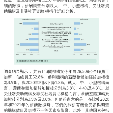
細的數據，薪酬調查分別以大、 中、小型機構、受社署資
助機構及非受社署資助 機構作詳細分析。
調查結果顯示， 共有113間機構於今年向28,508位全職員工
加薪，佔總員工52.8%。參與機構的薪酬整體加幅於加權後
為3.9%， 與2020年相比下降1.8%。就大、中、 小型機構而
言， 薪酬整體加幅於加權後分別為3.8%、4.4%及4.3%。就
受社署資助機構及非受社署資助機構而言，薪酬整體加幅於
加權後分別為3.9% 及3.8%。但值得留意的是， 在比較2020
年和2021年的薪酬數據時，它們的調薪有機會受參與調查
的機構數目及規模不一等因素所影響。此外，其他因素包括