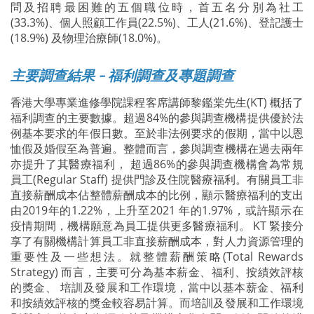
問及招聘最困難的五個職位時，首五名分別為社工
(33.3%)、個人照顧工作員(22.5%)、工人(21.6%)、登記護士
(18.9%) 及物理治療師(18.0%)。
主要調查結果 - 福利調查及專題調查
香港大學專業進修學院課程客席講師黎鑑棠先生(KT) 概括了
福利調查的主要數據。超過84%的參與調查機構提供優於法
例基本要求的年假日數。至於非法例要求的假期，當中以恩
恤假及婚假至為普遍。整體而言，參與調查機構在過去兩年
亦提升了其醫療福利， 超過86%的參與調查機構會為常規
員工(Regular Staff) 提供門診及住院醫療福利。有關員工非
直接薪酬成本佔整體薪酬成本的比例，顯示醫療福利的支出
由2019年的1.22%，上升至2021 年的1.97%，或許顯示在
疫情期間，機構願意為員工提供更多醫療福利。 KT 緊接分
享了有關機構計算員工非直接薪酬成本，對人力資源管理的
重要性及一些想法。就整體薪酬策略(Total Rewards
Strategy) 而言，主要可分為基本薪金、福利、按績效評核
的獎金、 培訓及發展和工作環境，當中以基本薪金、福利
和按績效評核的獎金較容易計算。而培訓及發展和工作環境