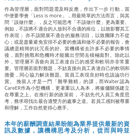
作為管理層，面對問題需及時反應，作出下一步 行動，當
中便要學會「Less is more」，用最簡單的方法而言，與其
問「該做什麼」，反之可能思考「不該做什麼」更為重要。
例如，不該將不適合的人放到不合適的崗位，以致影響其工
作表現； 亦不該開展不適合的服務項目，以致團隊力不從
心；或是盡量避免安排不必要的會議和做不必要的報告，會
議總是精簡的比冗長的好。當機構省去許多不必要的事情
後，面對挑戰和危機時才能騰出空間去積極面對。除此以
外，管理層不吝嗇向員工表達自己的感受和軟弱亦非常重
要。管理層若面對難題，不妨直接向員工表達自己的軟弱和
擔憂，同心協力解決難題。當員工表現良好時也該論功行
賞。 挽留人才是一門「難學難精」的課，而Walter認為
CareER作為小型機構，更著重以人為本，將僱傭關係建立
在尊重之上。在推行新的政策前， 不妨先代入員工角度思
考，務求尋找出最合適雙方的處事之道。若員工感到被尊重
和理解，工作自然更得心應手。
本年的薪酬調查結果盼能為業界提供最新的資
訊及數據，讓機構思考及分析，從而與時並