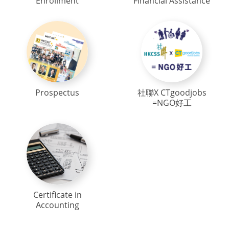
Enrollment
Financial Assistance
Prospectus
社聯X CTgoodjobs
=NGO好工
Certificate in
Accounting