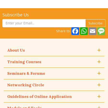
Subscribe Us
Subscribe
Facebook
WhatsAp
Email
M
Share to
About Us
Training Courses
Seminars & Forums
Networking Circle
Guidelines of Online Application
Models and Tools