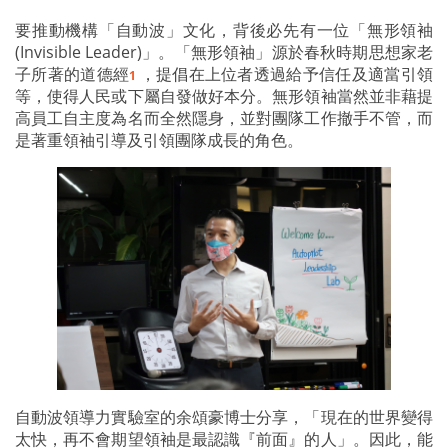
要推動機構「自動波」文化，背後必先有一位「無形領袖
(Invisible Leader)」。「無形領袖」源於春秋時期思想家老
子所著的道德經
，提倡在上位者透過給予信任及適當引領
1
等，使得人民或下屬自發做好本分。無形領袖當然並非藉提
高員工自主度為名而全然隱身，並對團隊工作撤手不管，而
是著重領袖引導及引領團隊成長的角色。
自動波領導力實驗室的余頌豪博士分享，「現在的世界變得
太快，再不會期望領袖是最認識『前面』的人」。因此，能