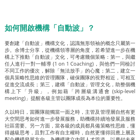
如何開啟機構「自動波」？
要創建「自動波」機構文化，認識無形領袖的概念只屬第一
步。余博士分享，從機構領導層的角度，若希望進一步在機
構上下推動「自動波」文化，可考慮幾個策略：第一，與繼
任人進行一對一輔導 (1 on 1 Coaching)，與他們一同檢討
不同工作的優次，解除「無法放手」的心魔；第二，建立一
個具策略性思維的管理團隊，確保團隊的視野相近，可相互
促進交流成長；第三，建構「自動波」管理文化，助整個機
構上下「升級」，例如藉「跨層級溝通會 (skip-level
meeting)」提醒各級主管以團隊成長為本位的重要性。
久以時日，當團隊能獨當一面之時，主管及管理層自然有更
大空間思考如何進一步發展服務，助機構持續地發展及服務
社區需要。另一方面，當各級的成員都具備策略性思維，懂
得越級思考，且對工作有自主權時，自然更懂得回應上層及
配合機構發展方向，為機構建立內部人才管道，以應付未來