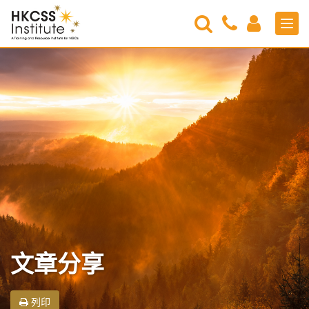
Search
Contact
Login
Men
Us
HKCSS
Institute
文章分享
列印