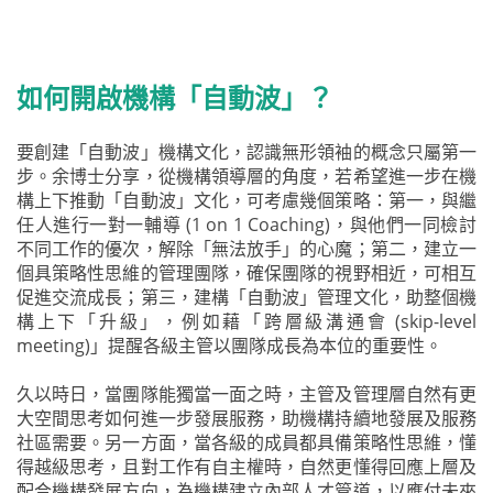
如何開啟機構「自動波」？
要創建「自動波」機構文化，認識無形領袖的概念只屬第一
步。余博士分享，從機構領導層的角度，若希望進一步在機
構上下推動「自動波」文化，可考慮幾個策略：第一，與繼
任人進行一對一輔導 (1 on 1 Coaching)，與他們一同檢討
不同工作的優次，解除「無法放手」的心魔；第二，建立一
個具策略性思維的管理團隊，確保團隊的視野相近，可相互
促進交流成長；第三，建構「自動波」管理文化，助整個機
構上下「升級」，例如藉「跨層級溝通會 (skip-level
meeting)」提醒各級主管以團隊成長為本位的重要性。
久以時日，當團隊能獨當一面之時，主管及管理層自然有更
大空間思考如何進一步發展服務，助機構持續地發展及服務
社區需要。另一方面，當各級的成員都具備策略性思維，懂
得越級思考，且對工作有自主權時，自然更懂得回應上層及
配合機構發展方向，為機構建立內部人才管道，以應付未來