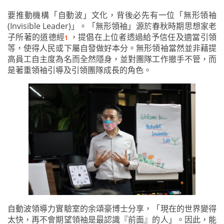
要推動機構「自動波」文化，背後必先有一位「無形領袖
(Invisible Leader)」。「無形領袖」源於春秋時期思想家老
子所著的道德經
，提倡在上位者透過給予信任及適當引領
1
等，使得人民或下屬自發做好本分。無形領袖當然並非藉提
高員工自主度為名而全然隱身，並對團隊工作撤手不管，而
是著重領袖引導及引領團隊成長的角色。
自動波領導力實驗室的余頌豪博士分享，「現在的世界變得
太快，再不會期望領袖是最認識『前面』的人」。因此，能