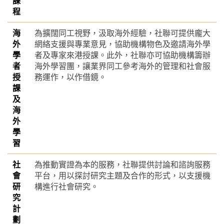
課
程
海
為擴闊同工視野，汲取海外經驗，社聯可提供龐大
外
網絡支援與專業意見，協助機構物色及邀請海外學
學
者及專家來港授課。此外，社聯亦可協助機構籌辦
者
海外學習團，讓業界同工參考海外的管理和社會服
授
務運作，以作借鏡。
課
及
海
外
學
習
社
為推動實證為本的服務，社聯提供討論和諮詢服務
會
平台，用以探討研究主題及合作的形式，以支援機
研
構進行社會研究。
究
計
劃