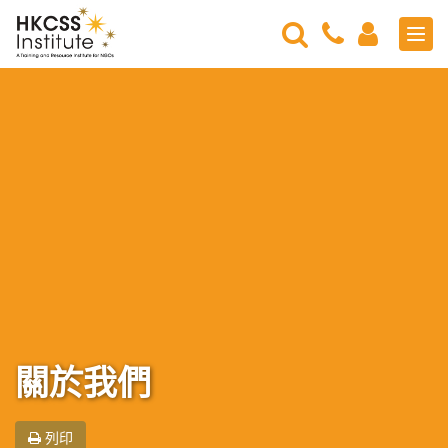
Search
Contact
Login
Men
Us
HKCSS
Institute
關於我們
列印