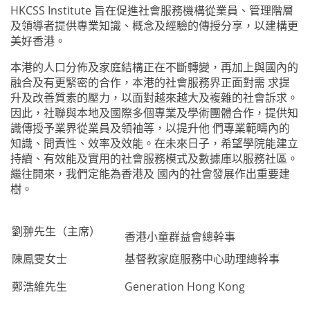
HKCSS Institute 旨在促進社會服務機構從業員、管理階層
及領導者提供專業知識、概念及經驗的傳授分享，以建構更
美好香港。
本港的人口分佈及家庭結構正在不斷轉變，再加上與國內的
融合及有更緊密的合作，本港的社會服務界正面對需 求提
升及改善質素的壓力，以面對越來越大及複雜的社會訴求。
因此，社聯與本地及國際多個專業及學術團體合作，提供知
識傳授予業界從業員及領袖等，以提升他 們專業範疇內的
知識、問責性、效率及效能。在未來日子，希望學院能建立
持續、有效能及實用的社會服務模式及數據庫以服務社區。
繼往開來，我們定能為香港及 國內的社會發展作出重要建
樹。
劉翀先生（主席）
香港小童群益會總幹事
陳鳳雯女士
基督教家庭服務中心助理總幹事
鄭浩維先生
Generation Hong Kong