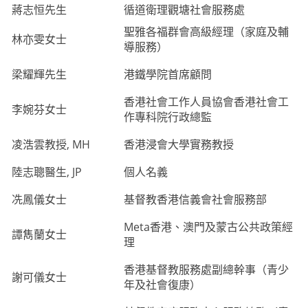
蔣志恒先生
循道衛理觀塘社會服務處
聖雅各福群會高級經理（家庭及輔
林亦雯女士
導服務）
梁耀輝先生
港鐵學院首席顧問
香港社會工作人員協會香港社會工
李婉芬女士
作專科院行政總監
凌浩雲教授, MH
香港浸會大學實務教授
陸志聰醫生, JP
個人名義
冼鳳儀女士
基督教香港信義會社會服務部
Meta
香港、澳門及蒙古公共政策經
譚雋蘭女士
理
香港基督教服務處副總幹事（青少
謝可儀女士
年及社會復康）