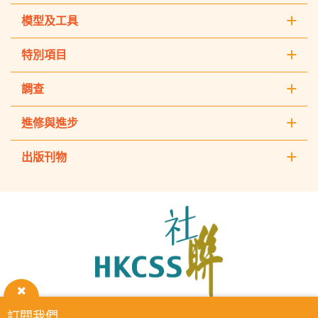
模型及工具
特別項目
調查
進修與進步
出版刊物
The
Hong
Kong
Council
of
Social
Service
關
訂閱我們