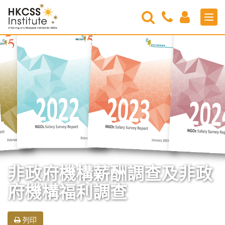
Search
Contact
Login
Men
Us
HKCSS
Institute
非政府機構薪酬調查及非政
府機構福利調查
列印