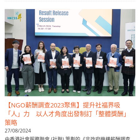
【NGO薪酬調查2023聚焦】提升社福界吸
「人」力 以人才角度出發制訂「整體獎酬」
策略
27/08/2024
由香港社會服務聯會 (社聯) 籌劃的《非政府機構薪酬調查