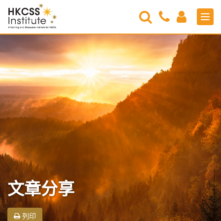
Search
Contact
Login
Men
Us
HKCSS
Institute
文章分享
列印