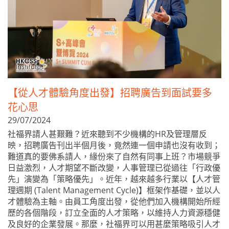
【從人才體驗角度出發】招聘廣告到面試要多
花心思
29/07/2024
社福界請人甚艱難？近來聽到不少機構的HR及管理層反
映，招聘廣告刊出半個月後，竟然連一個申請也沒有收到；
難道真的要佛系請人，緣份來了自然有同事上班？市場競爭
日益激烈，人才期望不斷改變，人事管理已從過往「行政優
先」演變為「策略優先」。近年，越來越多行業以【人才管
理週期 (Talent Management Cycle)】框架作基礎，並以人
才體驗為主軸。由員工角度出發，從他們加入機構開始所經
歷的各個階段，訂立全面的人才策略，以維持人力資源穩健
及良好的企業發展。那麼，社福界可以用甚麼策略吸引人才