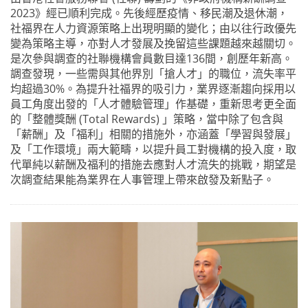
2023》經已順利完成。先後經歷疫情、移民潮及退休潮，
社福界在人力資源策略上出現明顯的變化；由以往行政優先
變為策略主導，亦對人才發展及挽留這些課題越來越關切。
是次參與調查的社聯機構會員數目達136間，創歷年新高。
調查發現，一些需與其他界別「搶人才」的職位，流失率平
均超過30%。為提升社福界的吸引力，業界逐漸趨向採用以
員工角度出發的「人才體驗管理」作基礎，重新思考更全面
的「整體獎酬 (Total Rewards) 」策略，當中除了包含與
「薪酬」及「福利」相關的措施外，亦涵蓋「學習與發展」
及「工作環境」兩大範疇，以提升員工對機構的投入度，取
代單純以薪酬及福利的措施去應對人才流失的挑戰，期望是
次調查結果能為業界在人事管理上帶來啟發及新點子。