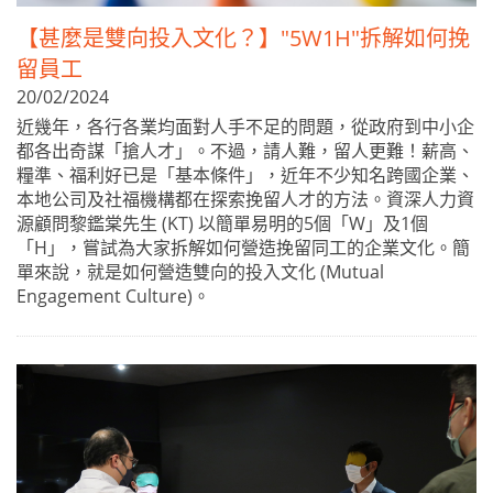
【甚麼是雙向投入文化？】"5W1H"拆解如何挽
留員工
20/02/2024
近幾年，各行各業均面對人手不足的問題，從政府到中小企
都各出奇謀「搶人才」。不過，請人難，留人更難！薪高、
糧準、福利好已是「基本條件」，近年不少知名跨國企業、
本地公司及社福機構都在探索挽留人才的方法。資深人力資
源顧問黎鑑棠先生 (KT) 以簡單易明的5個「W」及1個
「H」，嘗試為大家拆解如何營造挽留同工的企業文化。簡
單來說，就是如何營造雙向的投入文化 (Mutual
Engagement Culture)。