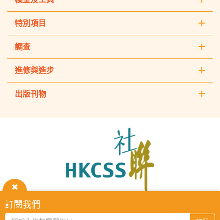
特別項目
調查
進修與進步
出版刊物
The
Hong
Kong
Council
of
Social
Service
關
訂閱我們
HKCSS Institute主頁
重要告示
私隱政策
聯絡我們
閉
2026 © The Hong Kong Council of Social Service. All Rights