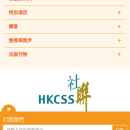
特別項目
調查
進修與進步
出版刊物
The
Hong
Kong
Council
of
Social
Service
關
訂閱我們
HKCSS Institute主頁
重要告示
私隱政策
聯絡我們
閉
2026 © The Hong Kong Council of Social Service. All Rights
訂閱