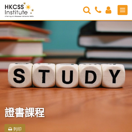
Search
Contact
Login
Men
Us
HKCSS
Institute
證書課程
列印