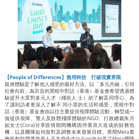
【People of Differences】善用科技 打破現實界限
親身體驗是了解他人感受的最好方法。以「多元共融，引領
社會向前」為宗旨的黑暗中對話（香港）基金會希望透過體
驗提升大眾對多元人才（殘疾人 士）的了解及同理心。為
了讓到訪者更深入了解不 同小眾的生活和感受，黑暗中對
話（香港）基金會由以往主要提供視障體驗活動，轉型成一
個提供視障、聾人及肢體殘障體驗的NGO。行政總裁朱月
如女士(Cora)分享疫情期間機構因停業良久造成的財務危
機，以及團隊如何面對及調整未來發展目標。席間Meta業
務策劃與營運負責人王為堯先生(Julian)亦分享了Meta團隊