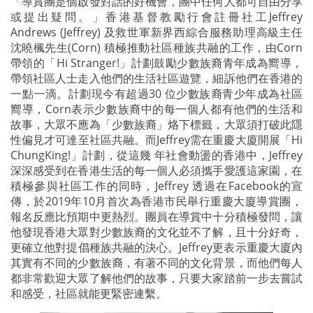
「導賞團是個啟發對話的好機會，團中任何人都可自由分享
或提出疑問。」香港基督教勵行會註冊社工Jeffrey
Andrews (Jeffrey) 及救世軍新界西綜合服務助理高級主任
沈曉楓先生(Corn) 積極推動社區種族共融的工作，由Corn
帶領的「Hi Stranger!」計劃鼓勵少數族裔青年成為嚮導，
帶領社區人士走入他們的生活社區遊覽，細訴他們在香港的
一點一滴。計劃現今有超過30 位少數族裔青少年成為社區
嚮導，Corn表示少數族裔中的每一個人都有他們的生活和
故事，大眾不應為「少數族裔」烙下標籤，大眾須打破此隱
性偏見才可達至社區共融。而Jeffrey需在重慶大廈開展「Hi
ChungKing!」計劃，從這幾 年社會動盪的香港中，Jeffrey
深深感受到在香港生活的每一個人必須攜手愛護這家園，在
積極參與社區工作的同時，Jeffrey 透過在Facebook的宣
傳，於2019年10月首次為香港市民舉行重慶大廈導賞團，
報名反應比預期中更熱烈。團員在導賞中十分積極發問，讓
他發現香港大眾對少數族裔的文化並不了解，且十分好奇，
更確立他對提倡種族共融的決心。Jeffrey更表示重慶大廈內
其實有不同的少數族裔，有著不同的文化背景，而他們每人
都非常歡迎大眾了解他們的故事，只要大家踏前一步去嘗試
和感受，社區就能更緊密連繫。