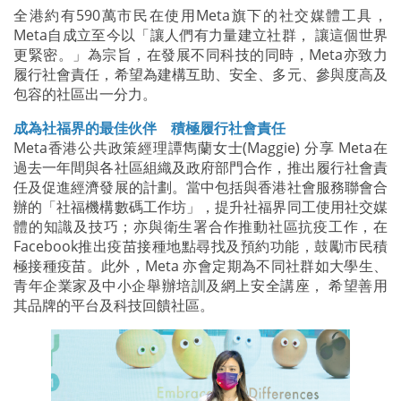
全港約有590萬市民在使用Meta旗下的社交媒體工具，
Meta自成立至今以「讓人們有力量建立社群， 讓這個世界
更緊密。」為宗旨，在發展不同科技的同時，Meta亦致力
履行社會責任，希望為建構互助、安全、多元、參與度高及
包容的社區出一分力。
成為社福界的最佳伙伴
積極履行社會責任
Meta香港公共政策經理譚雋蘭女士(Maggie) 分享 Meta在
過去一年間與各社區組織及政府部門合作，推出履行社會責
任及促進經濟發展的計劃。當中包括與香港社會服務聯會合
辦的「社福機構數碼工作坊」，提升社福界同工使用社交媒
體的知識及技巧；亦與衛生署合作推動社區抗疫工作，在
Facebook推出疫苗接種地點尋找及預約功能，鼓勵市民積
極接種疫苗。此外，Meta 亦會定期為不同社群如大學生、
青年企業家及中小企舉辦培訓及網上安全講座， 希望善用
其品牌的平台及科技回饋社區。