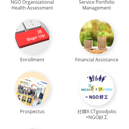
NGO Organizational
Service Portfolio
Health Assessment
Management
Enrollment
Financial Assistance
Prospectus
社聯X CTgoodjobs
=NGO好工