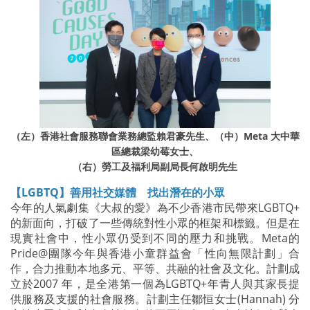
（左）香港社會服務聯會業務總監賴君豪先生、（中）Meta 大中華
區總裁梁幼莓女士、
（右）勞工及福利局副局長何啟明先生
【LGBTQ】善用社交媒體 找出潛在的小眾
今年的人氣劇集《大叔的愛》為不少香港市民帶來LGBTQ+
的新面向，打破了一些傳統對性小眾的框架和標籤。但是在
現實社會中，性小眾仍受到不同的壓力和挑戰。Meta的
Pride@團隊今年與香港小童群益會「性向無限計劃」合
作，合力推動本地多元、平等、共融的社會及文化。計劃成
立於2007 年，是全港第一個為LGBTQ+年青人與其家長提
供服務及支援的社會服務。計劃主任鄒恒女士(Hannah) 分