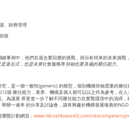
源、財務管理
財政
關鍵事例中，他們在過去要回應的挑戰，與分析得來的未來挑戰
只是過去式，也是未來
社會服務界
領袖也要具備的勝任能力。
研究，是一個一般性
(generic)
的模型，個別機構領袖需要的勝任
的
12
個 勝任能力，業界、機構及個人都可以以之作為參考，在
設。為讓業 界更進一步了解不同勝任能力在實戰環境中的演繹，
，舉辦一連串 的分享及討論會，讓有興趣於機構發展臻善的
NG
請瀏覽計劃網頁：
www.hkcsshkuexcel3.com/ceocompetency