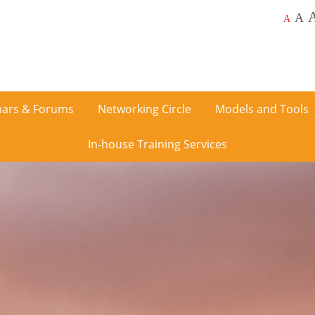
A
A
ars & Forums
Networking Circle
Models and Tools
In-house Training Services