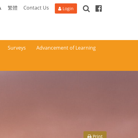
Search
Facebook
A
繁體
Contact Us
Login
Surveys
Advancement of Learning
Print