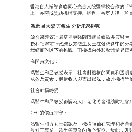
香港盲人輔導會聯同心光盲人院暨學校合作的「
上，亦需找贊助機構支持。經過一番努力後，項
馮康
呂大樂
方敏生
分析未來挑戰
綜合醫院管理局新界東醫院聯網前總監馮康醫生
授和社聯前行政總裁方敏生女士在發佈會中的分
繼續面對以下的挑戰，而機構內外和整體業界應
高問責文化：
馮醫生和呂教授表示，社會對機構的問責和透明
成效及質素，機構收入與支出狀況，故此機構管
社會結構轉變：
馮醫生和呂教授都認為人口老化將會繼續對社會
CEO
的價值持守：
馮醫生和方女士都認為，機構領袖在管理和專業
與社工專業、醫生等專業的角色衝突。故此，馮