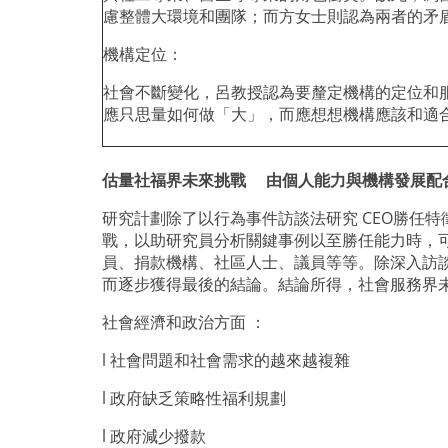
慮整體大環境和團隊；而方女士則認為兩者的矛
機構定位：
社會不斷變化，呂教授認為要釐定機構的定位和
應只思量如何做「大」，而應想想機構應該和適
估量社福界未來挑戰 由個人能力與機構發展配
研究計劃除了以行為事件訪談法研究
CEO
勝任特
戰，以助研究員分析關鍵事例以至勝任能力時，
員、捐款機構、社區人士、議員等等。除深入訪
而逐步獲得最後的結論。結論所得，社會服務界
社會經濟和政治方面 ：
l
社會問題和社會需求的越來越複雜
l
政府缺乏策略性福利規劃
l
政府減少撥款