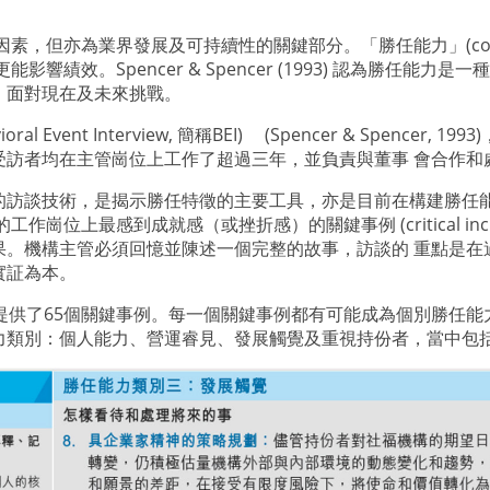
一因素，但亦為業界發展及可持續性的關鍵部分。「勝任能力」
(c
更能影響績效。
Spencer & Spencer (1993)
認為勝任能力是一種
，面對現在及未來挑戰。
oral Event Interview,
簡稱
BEI)
(Spencer & Spencer, 1993)
受訪者均在主管崗位上工作了超過三年，並負責與董事 會合作和
的訪談技術，是揭示勝任特徵的主要工具，亦是目前在構建勝任
管的工作崗位上最感到成就感（或挫折感）的關鍵事例
(critical in
果。機構主管必須回憶並陳述一個完整的故事，訪談的 重點是在
實証為本。
提供了
65
個關鍵事例。每一個關鍵事例都有可能成為個別勝任能
力類別：個人能力、營運睿見、發展觸覺及重視持份者，當中包