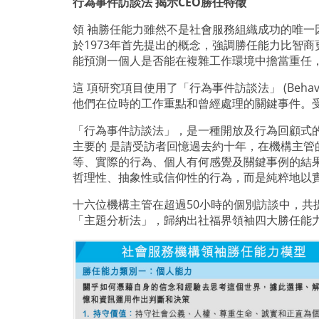
行為事件訪談法 揭示
CEO
勝任特徵
領 袖勝任能力雖然不是社會服務組織成功的唯
於
1973
年首先提出的概念，強調勝任能力比智商
能預測一個人是否能在複雜工作環境中擔當重任
這 項研究項目使用了「行為事件訪談法」
(Behavi
他們在位時的工作重點和曾經處理的關鍵事件。
「行為事件訪談法」，是一種開放及行為回顧式
主要的 是請受訪者回憶過去約十年，在機構主
等、實際的行為、個人有何感覺及關鍵事例的結
哲理性、抽象性或信仰性的行為，而是純粹地以
十六位機構主管在超過
50
小時的個別訪談中，共
「主題分析法」，歸納出社福界領袖四大勝任能