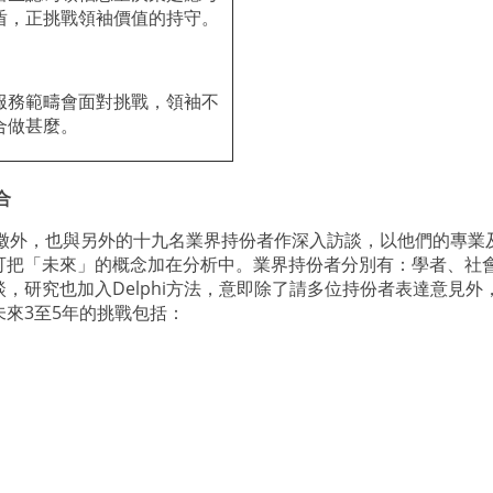
盾，正挑戰領袖價值的持守。
服務範疇會面對挑戰，領袖不
合做甚麼。
合
徵外，也與另外的十九名業界持份者作深入訪談，以他們的專業
可把「未來」的概念加在分析中。業界持份者分別有：學者、社
談，研究也加入
Delphi
方法，意即除了請多位持份者表達意見外
未來
3
至
5
年的挑戰包括：