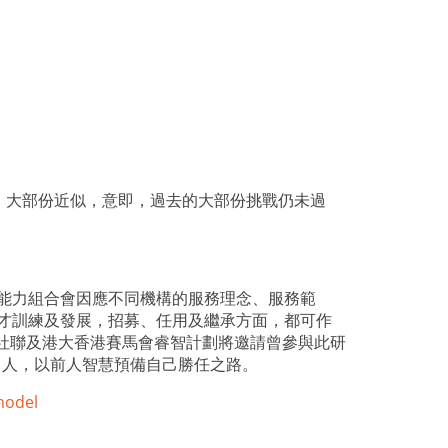
，大部份近似，意即，過去的大部份挑戰仍未過
能力組合會因應不同機構的服務理念、服務範
人才訓練及發展，招募、任用及繼承方面，都可作
社聯及港大香港賽馬會睿智計劃將邀請曾參與此研
O
人，以前人智慧預備自己勝任之路。
model