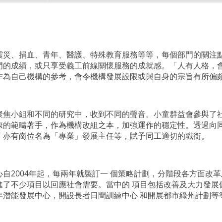
震災、捐血、青年、醫護、特殊教育服務等等，每個部門的關注點
門的成績，或只享受義工前線關懷服務的成就感。「人有人格，會
作為自己機構的參考，會令機構發展設限或與自身的宗旨有所偏
聚焦小組和不同的研究中，收到不同的聲音。小童群益會參與了社
康的範疇著手，作為機構改組之本，加強運作的穩定性。透過向同
，亦有崗位名為「專業」發展主任等，賦予同工適切的職銜。
心自
2004
年起，每兩年就製訂一 個策略計劃，分階段各方面改
進了不少項目以回應社會需要。當中的 項目包括改善及大力發展
年潛能發展中心，開設長者日間訓練中心 和開展都市綠州計劃等