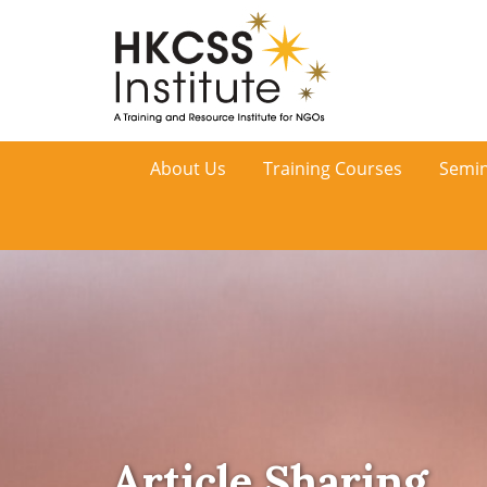
HKCSS
About Us
Training Courses
Semin
Institute
Article Sharing