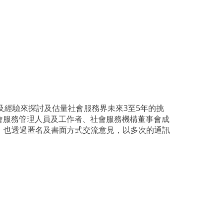
及經驗來探討及估量社會服務界未來
3
至
5
年的挑
會服務管理人員及工作者、社會服務機構董事會成
，也透過匿名及書面方式交流意見，以多次的通訊