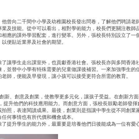
。他曾向二千間中小學及幼稚園校長發出問卷，了解他們聘請老
專業及技能。從中可以看出，相對學術能力，校長們更關注教師
加相應的課外學習配套，進行變革。另外，張校長特別設立了一
，以便貼近業界及社會的期望。
除了讓學生走出課室外，也貢獻香港社會。張校長亦與多間香港
練，並替中小學有特殊需要的兒童做課後補習。一來加強學生的
的老師，便能及早發現，讓小孩可以接受更符合所需的教育。
 創新、創意及創業，使教學更多元化，讓孩子受益。在創新方
程式，提升他們的科技應用能力。而創意方面，張校長鼓勵老師發
或拍照，表達閱讀成果。最後，創業則是指讓中學生從不同創業
白任何事情也有所代價和機會成本。
除了提升學生的能力外，最重要是培養他們日後能成為一位有愛