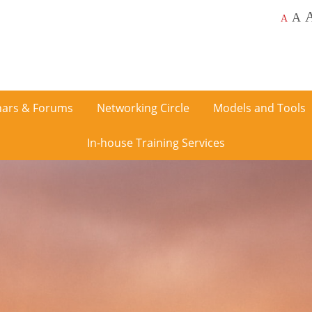
A
A
ars & Forums
Networking Circle
Models and Tools
In-house Training Services