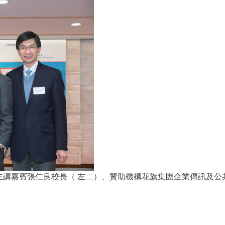
主講嘉賓張仁良校長（ 左二）、贊助機構花旗集團企業傳訊及公