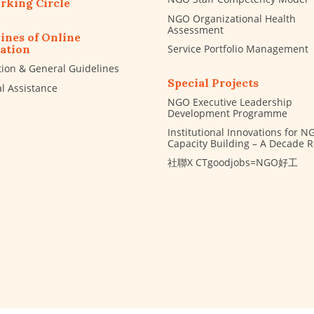
rking Circle
NGO Organizational Health
Assessment
ines of Online
Service Portfolio Management
ation
tion & General Guidelines
Special Projects
al Assistance
NGO Executive Leadership
Development Programme
Institutional Innovations for N
Capacity Building – A Decade 
社聯X CTgoodjobs=NGO好工