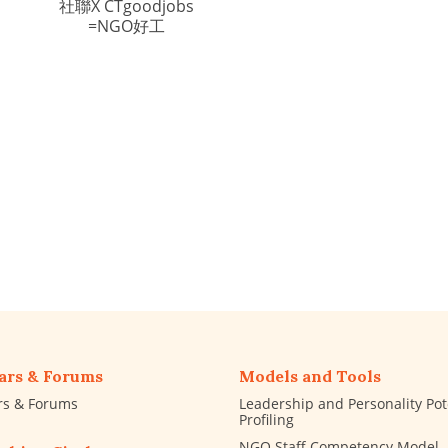
社聯X CTgoodjobs
=NGO好工
ars & Forums
Models and Tools
rs & Forums
Leadership and Personality Pot
Profiling
NGO Staff Competency Model