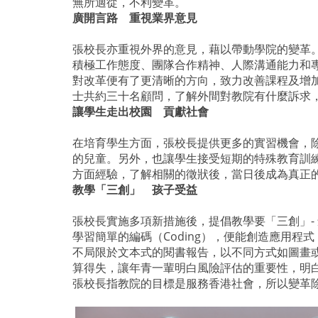
無所適從，不利變革。
廣開言路 重視業界意見
張校長亦重視外界的意見，藉以帶動學院的變革
積極工作態度、團隊合作精神、人際溝通能力和
對改革便有了更清晰的方向，致力改善課程及增
士共約三十名顧問，了解外間對教院有什麼訴求
讓學生走出校園 貢獻社會
在培育學生方面，張校長提供更多的實習機會，
的兒童。另外，也讓學生接受短期的特殊教育訓
方面經驗，了解相關的徵狀後，當日後成為真正
教學「三創」 孩子受益
張校長實施多項新措施後，提倡教學要「三創」-
學習簡單的編碼（Coding），便能創造應用
不局限於文本式的閱書報告，以不同方式如圖畫
算得失，讓年青一輩明白風險評估的重要性，明
張校長指教院的目標是服務香港社會，所以變革