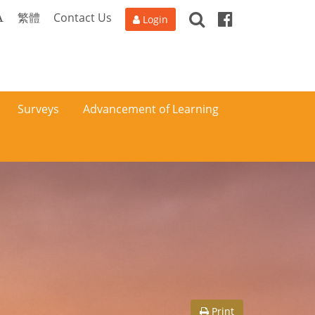
Search
Facebook
A
繁體
Contact Us
Login
Surveys
Advancement of Learning
Print