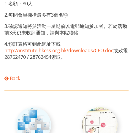
1.
名額：
80
人
2.
每間會員機構最多有
3
個名額
3.
確認通知將於活動一星期前以電郵通知參加者。若於活動
前
3
天仍未收到通知，請與本院聯絡
4.
預訂表格可到此網址下載
http://institute.hkcss.org.hk/downloads/CEO.doc
或致電
28762470
/ 28762454
索取。
Back