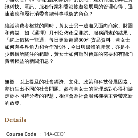
訊科技、電訊、服務行業和香港旅遊發展局的管理心得，迅
速適應和履行消委會總幹事職銜的角色？
維護消費者權益的同時，黃女士另一邊廂又面向商家、財團
和傳媒。如《選擇》月刊公佈產品測試、服務調查的結果，
「網上價格一覽通」每日更新超過
800
件貨品資料，黃女士
如何與各界角力和合作
?
此外，今日與媒體的聯繫，
亦是不
少機構所關注的範疇，黃女士如何應對傳媒的需要和有關消
費者權益的新聞消息？
無疑，以上提及的社會經濟、文化、政策和科技發展因素，
亦衍生出不同的社會問題。參考黃女士的管理應對心得和游
走於不同持分者的智慧，相信會為社會服務機構主管帶來新
的啟發。
Details
Course Code
:
14A-CEO1