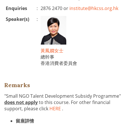
Enquiries
:
2876 2470 or
institute@hkcss.org.hk
Speaker(s)
:
黃鳳嫺女士
總幹事
香港消費者委員會
Remarks
"Small NGO Talent Development Subsidy Programme"
does not apply
to this course. For other financial
support, please click
HERE
.
留座詳情