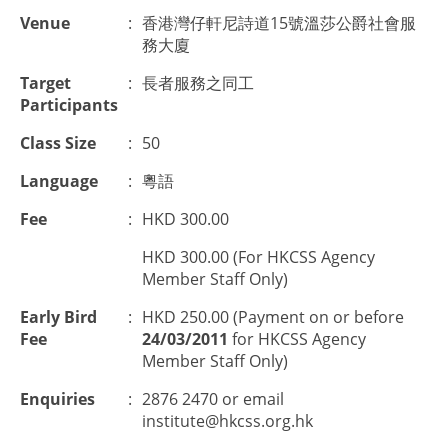
Venue
:
香港灣仔軒尼詩道15號溫莎公爵社會服
務大廈
Target
:
長者服務之同工
Participants
Class Size
:
50
Language
:
粵語
Fee
:
HKD 300.00
HKD 300.00 (For HKCSS Agency
Member Staff Only)
Early Bird
:
HKD 250.00 (Payment on or before
Fee
24/03/2011
for HKCSS Agency
Member Staff Only)
Enquiries
:
2876 2470 or email
institute@hkcss.org.hk