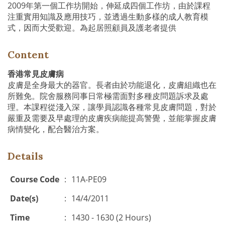
2009年第一個工作坊開始，伸延成四個工作坊，由於課程
注重實用知識及應用技巧，並透過生動多樣的成人教育模
式，因而大受歡迎。為起居照顧員及護老者提供
Content
香港常見皮膚病
皮膚是全身最大的器官。長者由於功能退化，皮膚組織也在
所難免。院舍服務同事日常極需面對多種皮問題訴求及處
理。本課程從淺入深，讓學員認識各種常見皮膚問題，對於
嚴重及需要及早處理的皮膚疾病能提高警覺，並能掌握皮膚
病情變化，配合醫治方案。
Details
Course Code
:
11A-PE09
Date(s)
:
14/4/2011
Time
:
1430 - 1630 (2 Hours)