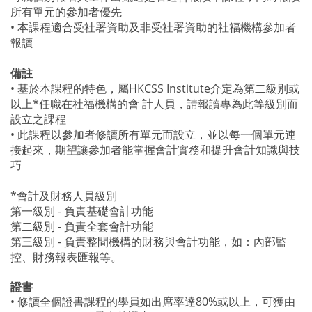
所有單元的參加者優先
•
本課程適合受社署資助及非受社署資助的社福機構參加者
報讀
備註
•
基於本課程的特色，屬
HKCSS Institute
介定為第二級別或
以上*任職在社福機構的會
計人員，請報讀專為此等級別而
設立之課程
•
此課程以參加者修讀所有單元而設立，並以每一個單元連
接起來，期望讓參
加者能掌握會計實務和提升會計知識與技
巧
*會計及財務人員級別
第一級別 - 負責基礎會計功能
第二級別 - 負責全套會計功能
第三級別 - 負責整間機構的財務與會計功能，如：內部監
控、財務報表匯報等。
證書
•
修讀全個證書課程的學員如出席率達
80%
或以上，可獲由