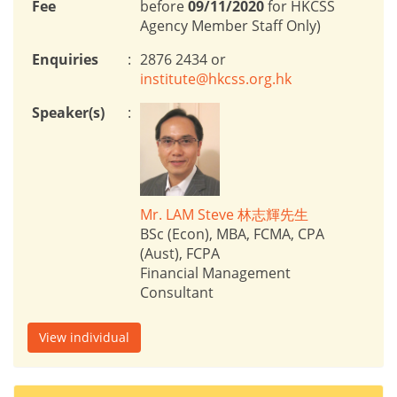
Fee
before
09/11/2020
for HKCSS
Agency Member Staff Only)
Enquiries
:
2876 2434 or
institute@hkcss.org.hk
Speaker(s)
:
Mr. LAM Steve 林志輝先生
BSc (Econ), MBA, FCMA, CPA
(Aust), FCPA
Financial Management
Consultant
View individual