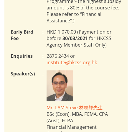
Programme"- the highest subsidy
amount is 80% of the course fee.
Please refer to “Financial
Assistance”.)
Early Bird
:
HKD 1,070.00 (Payment on or
Fee
before
30/03/2021
for HKCSS
Agency Member Staff Only)
Enquiries
:
2876 2434 or
institute@hkcss.org.hk
Speaker(s)
:
Mr. LAM Steve 林志輝先生
BSc (Econ), MBA, FCMA, CPA
(Aust), FCPA
Financial Management