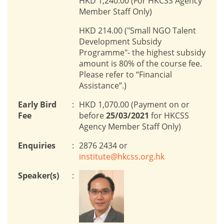
HKD 1,240.00 (For HKCSS Agency
Member Staff Only)
HKD 214.00 ("Small NGO Talent
Development Subsidy
Programme"- the highest subsidy
amount is 80% of the course fee.
Please refer to “Financial
Assistance”.)
Early Bird
:
HKD 1,070.00 (Payment on or
Fee
before
25/03/2021
for HKCSS
Agency Member Staff Only)
Enquiries
:
2876 2434 or
institute@hkcss.org.hk
Speaker(s)
: