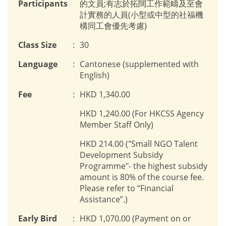
Participants
的文員;有志於拓闊工作範疇及至會
計實務的人員(小型或中型的社福機
構同工會優先考慮)
Class Size
:
30
Language
:
Cantonese (supplemented with
English)
Fee
:
HKD 1,340.00
HKD 1,240.00 (For HKCSS Agency
Member Staff Only)
HKD 214.00 ("Small NGO Talent
Development Subsidy
Programme"- the highest subsidy
amount is 80% of the course fee.
Please refer to “Financial
Assistance”.)
Early Bird
:
HKD 1,070.00 (Payment on or