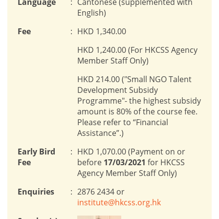
Language
:
Cantonese (supplemented with
English)
Fee
:
HKD 1,340.00
HKD 1,240.00 (For HKCSS Agency
Member Staff Only)
HKD 214.00 ("Small NGO Talent
Development Subsidy
Programme"- the highest subsidy
amount is 80% of the course fee.
Please refer to “Financial
Assistance”.)
Early Bird
:
HKD 1,070.00 (Payment on or
Fee
before
17/03/2021
for HKCSS
Agency Member Staff Only)
Enquiries
:
2876 2434 or
institute@hkcss.org.hk