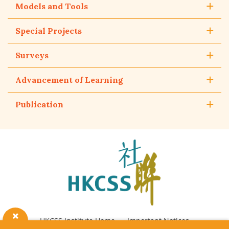
Models and Tools
Special Projects
Surveys
Advancement of Learning
Publication
The
Hong
Kong
Council
of
Social
Service
HKCSS Institute Home
Important Notices