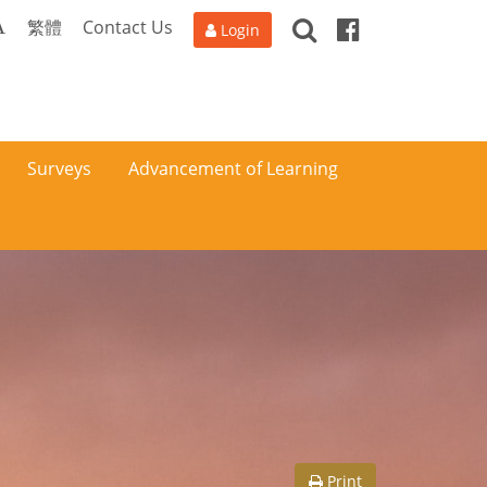
Search
Facebook
A
繁體
Contact Us
Login
Surveys
Advancement of Learning
Print