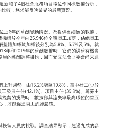
度新增了4個社會服務項目職位作同樣數據分析，
的比較，務求能反映業界的最新實況。
位近8年的薪酬變動情況。為提供更細緻的數據，
機構於今年向25,946位全職員工加薪，佔總員工
整體加幅於加權後分別為5.8%、5.7%及5%。就
18年和2019年的薪酬數據時，它們的調薪有機會
務員的薪酬調整掛鉤，因而受立法會財委會尚未通
升趨勢，由15.2%增至19.8%，當中社工(少於
展主任(42.1%)、項目主任 (39.9%)、籌募主
聘請與挽留的挑戰時，數據卻與流失率最高職位的首五
心，才能促進員工的歸屬感。
與挽留人員的挑戰。調查結果顯示，超過九成的參