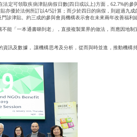
法定可領取疾病津貼病假日數(四日或以上)方面，62.7%的
病津貼亦優於法例所訂以4/5計算；而少於四日的病假，則超過九
及門診津貼。約三成的參與會員機構表示會在未來兩年改善福利
構不能「一本通書睇到老」，直接複製業界的做法，而應因地制
的資訊及數據， 讓機構思考及分析，從而與時並進，推動機構持