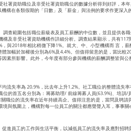
就受社署資助職位及非受社署資助職位的數據分析得到好評，本年
以機構在各類假期的「日數」及「薪金」與法例的要求作更深入
究。調查範圍包括職位薪級表及員工薪酬的中位數，並且提供各職
構及非受社署資助機構作詳細分析。調查結果顯示，共有117間
8%，與2018年相比稍微下降1%。就大、中、小型機構而 言，薪酬
加幅於加權後分別為6%及4.4%。但值得留意的是，當比較20
等因素所影響。此外，今年度有部分參與機構的薪酬調整皆與公
。
失率為 20.9%，比去年上升1.2%。社工職位的整體流失率有上
位的首五名分別為：籌募助理/ 前線籌募人員(63.9%)、培訓/員工發
顯示與籌募有關職位的流失率在近年持續高企。值得注意的是，當問及
作環境與氛圍上，機構對每一位員工的關注都應聲聲入耳，事事關
，促進員工的工作與生活平衡，以減低員工的流失率及應對招聘