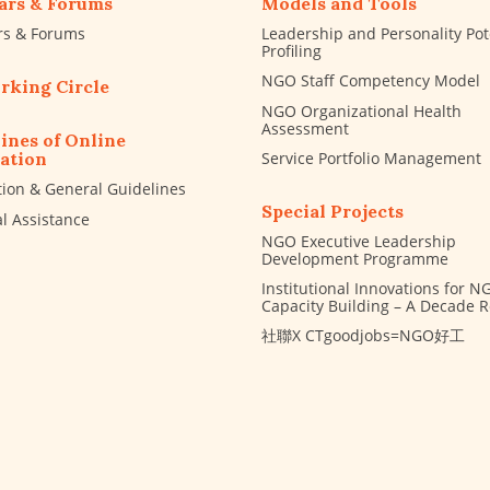
ars & Forums
Models and Tools
rs & Forums
Leadership and Personality Pot
Profiling
NGO Staff Competency Model
rking Circle
NGO Organizational Health
Assessment
ines of Online
Service Portfolio Management
ation
tion & General Guidelines
Special Projects
al Assistance
NGO Executive Leadership
Development Programme
Institutional Innovations for N
Capacity Building – A Decade 
社聯X CTgoodjobs=NGO好工