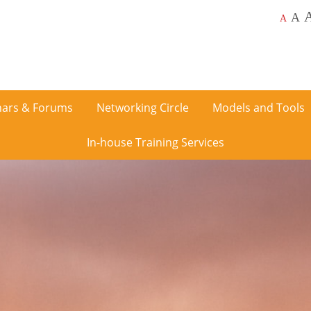
A
A
ars & Forums
Networking Circle
Models and Tools
In-house Training Services