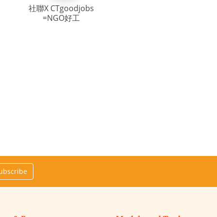
社聯X CTgoodjobs
=NGO好工
ubscribe