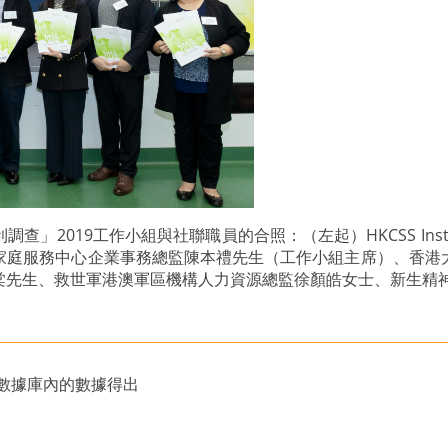
019工作小組與社聯職員的合照：（左起）HKCSS Institute
家庭服務中心企業事務總監陳本禮先生（工作小組主席）、香港
棠先生、救世軍港澳軍區機構人力資源總監徐顏皓女士、新生精神
料數據庫內的數據得出