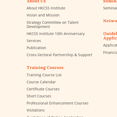
About Us
Semin
About HKCSS Institute
Semina
Vision and Mission
Netwo
Strategy Committee on Talent
Development
Guidel
HKCSS Institute 10th Anniversary
Applic
Services
Applica
Publication
Financi
Cross-Sectoral Partnership & Support
Training Courses
Training Course List
Course Calendar
Certificate Courses
Short Courses
Professional Enhancement Courses
Visitations