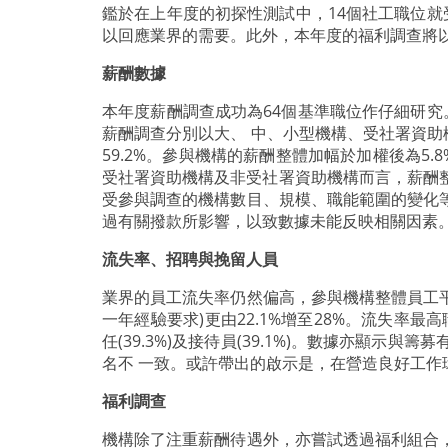
鑑於在上年度的初探性測試中，14個社工職位
以回應業界的需要。此外，本年度的福利調查將
薪酬數據
本年度薪酬調查成功為64個基準職位作仔細研
薪酬調查分別以大、 中、小型機構、受社署資助機
59.2%。參與機構的薪酬整體加幅於加權後為5.
受社署資助機構及非受社署資助機構而言，薪酬整體
受參與調查的機構數目、規模、職能範圍的變化
過有關撥款所影響，以致數據未能反映相關因素
流失率、招聘與挽留人員
業界的員工流失率仍然偏高，參與機構整體員工平均流
一年經驗要求)更由22.1%增至28%。流失率最高職
任(39.3%)及接待員(39.1%)。數據亦
名不 一致。或許帶出的啟示是，在營造良好工
福利調查
機構除了注重薪酬待遇外，亦嘗試透過福利組合