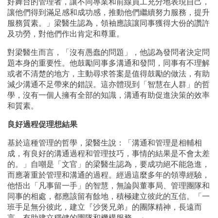
好舞台的管理者，讓不同專業和前線員工充分地表現自己，
讓他們得到滿足感和成功感，推動他們繼續努力服務，提升
服務質素。」梁醫生認為，領袖應該讓同事獲得大份的讚許
及功勞，對他們作出肯定和尊重。
對梁醫生而言，「沒有愚蠢的問題」，他認為發問者決定問
題本身的重要性。他鼓勵同事多溝通和發問，同事有不理解
或者不清楚的地方，主動尋求答案是值得鼓勵的做法，有助
減少溝通不足帶來的錯誤。這亦體現到「智慧在人群」的哲
學，沒有一個人擁有全部的知識，溝通有助促進決策的效率
和質素。
良好過程促理想結果
基於這種管理的哲學，梁醫生說：「溝通和管理是相輔相
成，有良好的溝通過程和管理技巧，事情的結果是不會太差
的。」自嘲是「文官」的梁醫生認為，要成功絕不能急進，
而應著重於管理和溝通的過程。經過這麼多年的領導經驗，
他悟出「凡事留一手」的智慧，無論與董事局、管理團隊和
同事的相處，都應該留有餘地，積極建立彼此的互信。「一
班手足無分彼此，建立『沙煲兄弟』的團隊精神，長遠而
言，有助建立穩健的團隊和機構服務。」