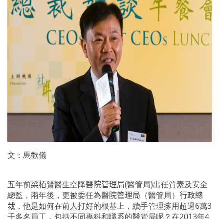
文：馬歡儀
五年前
梁栢
賢醫生空降
醫院管理局
(
醫管局
)
出任質素及安全
總監，兩年後，更被委任為
醫院管理局
（醫管局）
行政總
裁
，他是如何在前人打好的根基上，續手管理擁用超過
6
萬
3
千多名員工，包括不同專科和職系的醫管局呢？在
2013
年
4