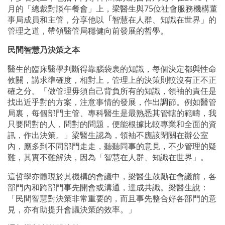
月的「總裁對談午餐會」上，
梁
醫生與
75
位社會服務機構董
事局成員和主管，分享他以
「
智慧在人群、知識在世界」的
管理之道，帶領醫管局穩健向前發展的哲學。
民間智慧乃決策之本
醫生的臨床醫學判斷得靠腦袋裏的知識，每個決定都與性命
攸關，講求準確度，相對上，管理上的決策則較沒有正不正
確之分。「做管理毋須自己背負所有的知識，領袖的責任是
找出近乎對的方案，注意事情的發展，作出調節。例如醫管
局裏，每個部門主管、專科醫生是最熟悉其管轄的範疇，我
只要問對的人，問對的問題，便能根據比較專業和全面的資
訊，作出決策。」梁醫生認為，領袖不應該閉關在辦公室
內，應多到不同部門走走，聽聽同事的意見，不少管理的疑
難，其實不難解決，因為「智慧在人群、知識在世界」。
這哲學亦體現於其機構的會議中，梁醫生鼓勵在會議前，各
部門內和跨部門事先開會或溝通，達成共識。梁醫生說：
「民間智慧對決策非常重要的，而且事先整合好各部門的意
見，亦有助提升會議決策的效率。」