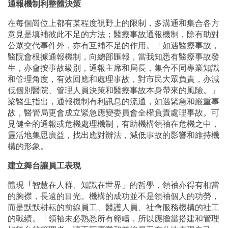
通報機制利整體決策
在每個崗位上都有某程度視野上的限制，多溝通和集合各方
意見是填補彼此不足的方法；醫療事故通報機制，除有助對
公眾交代事件外，亦有互補不足的作用。「如遇醫療事故，
醫院會根據通報機制，向總部匯報，當我知悉有醫療事故發
生，亦會按事故級別，通報主席和局長，集合不同專業知識
和管理角度，有效回應和處理事故，對市民大眾負責，亦減
低個別醫院、管理人員決策和醫療事故本身帶來的風險。」
梁醫生指出，通報機制有利訊息的流通，如遇緊急和嚴重事
故，醫管局更會成立緊急應變委員會全權負責處理事故。可
見健全的通報或危機處理機制，有助機構領袖在危機之中，
靈活地集思廣益，找出應對辦法，減低事故的影響和維持機
構的形象。
建立舞台讓員工表現
體現
「
智慧在人群、知識在世界」的哲學，領袖亦得有相當
的胸襟，長遠的目光。機構的成功並不是領袖個人的功勞，
而是默默耕耘的前線員工、醫護人員、社會服務機構的社工
的戰績。「領袖未必熟悉所有範疇，所以應擔當搭建和管理