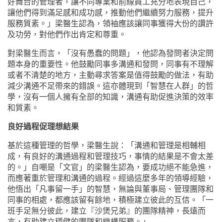
好舞台的管理者，讓不同專業和前線員工充分地表現自己，
讓他們得到滿足感和成功感，推動他們繼續努力服務，提升
服務質素。」梁醫生認為，領袖應該讓同事獲得大份的讚許
及功勞，對他們作出肯定和尊重。
對梁醫生而言，「沒有愚蠢的問題」，他認為發問者決定問
題本身的重要性。他鼓勵同事多溝通和發問，同事有不理解
或者不清楚的地方，主動尋求答案是值得鼓勵的做法，有助
減少溝通不足帶來的錯誤。這亦體現到「智慧在人群」的哲
學，沒有一個人擁有全部的知識，溝通有助促進決策的效率
和質素。
良好過程促理想結果
基於這種管理的哲學，梁醫生說：「溝通和管理是相輔相
成，有良好的溝通過程和管理技巧，事情的結果是不會太差
的。」自嘲是「文官」的梁醫生認為，要成功絕不能急進，
而應著重於管理和溝通的過程。經過這麼多年的領導經驗，
他悟出「凡事留一手」的智慧，無論與董事局、管理團隊和
同事的相處，都應該留有餘地，積極建立彼此的互信。「一
班手足無分彼此，建立『沙煲兄弟』的團隊精神，長遠而
言，有助建立穩健的團隊和機構服務。」