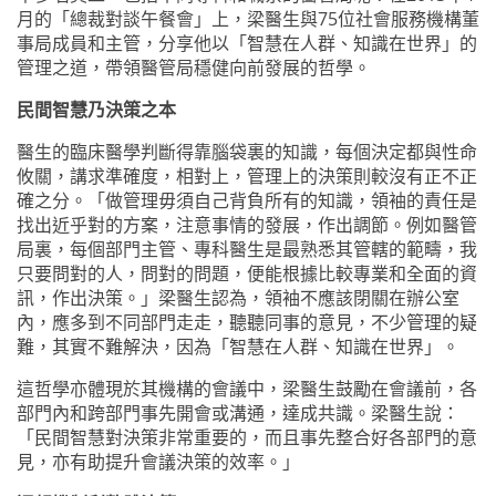
月的「總裁對談午餐會」上，
梁
醫生與
75
位社會服務機構董
事局成員和主管，分享他以
「
智慧在人群、知識在世界」的
管理之道，帶領醫管局穩健向前發展的哲學。
民間智慧乃決策之本
醫生的臨床醫學判斷得靠腦袋裏的知識，每個決定都與性命
攸關，講求準確度，相對上，管理上的決策則較沒有正不正
確之分。「做管理毋須自己背負所有的知識，領袖的責任是
找出近乎對的方案，注意事情的發展，作出調節。例如醫管
局裏，每個部門主管、專科醫生是最熟悉其管轄的範疇，我
只要問對的人，問對的問題，便能根據比較專業和全面的資
訊，作出決策。」梁醫生認為，領袖不應該閉關在辦公室
內，應多到不同部門走走，聽聽同事的意見，不少管理的疑
難，其實不難解決，因為「智慧在人群、知識在世界」。
這哲學亦體現於其機構的會議中，梁醫生鼓勵在會議前，各
部門內和跨部門事先開會或溝通，達成共識。梁醫生說：
「民間智慧對決策非常重要的，而且事先整合好各部門的意
見，亦有助提升會議決策的效率。」