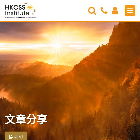
Search
Contact
Login
Men
Us
HKCSS
Institute
文章分享
列印