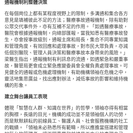
通報機制利整體決策
在每個崗位上都有某程度視野上的限制，多溝通和集合各方
意見是填補彼此不足的方法；醫療事故通報機制，除有助對
公眾交代事件外，亦有互補不足的作用。「如遇醫療事故，
醫院會根據通報機制，向總部匯報，當我知悉有醫療事故發
生，亦會按事故級別，通報主席和局長，集合不同專業知識
和管理角度，有效回應和處理事故，對市民大眾負責，亦減
低個別醫院、管理人員決策和醫療事故本身帶來的風險。」
梁醫生指出，通報機制有利訊息的流通，如遇緊急和嚴重事
故，醫管局更會成立緊急應變委員會全權負責處理事故。可
見健全的通報或危機處理機制，有助機構領袖在危機之中，
靈活地集思廣益，找出應對辦法，減低事故的影響和維持機
構的形象。
建立舞台讓員工表現
體現
「
智慧在人群、知識在世界」的哲學，領袖亦得有相當
的胸襟，長遠的目光。機構的成功並不是領袖個人的功勞，
而是默默耕耘的前線員工、醫護人員、社會服務機構的社工
的戰績。「領袖未必熟悉所有範疇，所以應擔當搭建和管理