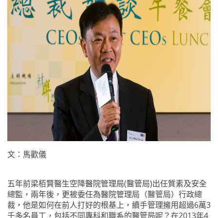
文：馬歡儀
五年前
梁栢
賢醫生空降
醫院管理局
(
醫管局
)
出任質素及安全
總監，兩年後，更被委任為
醫院管理局
（醫管局）
行政總
裁
，他是如何在前人打好的根基上，續手管理擁用超過
6
萬
3
千多名員工，包括不同專科和職系的醫管局呢？在
2013
年
4