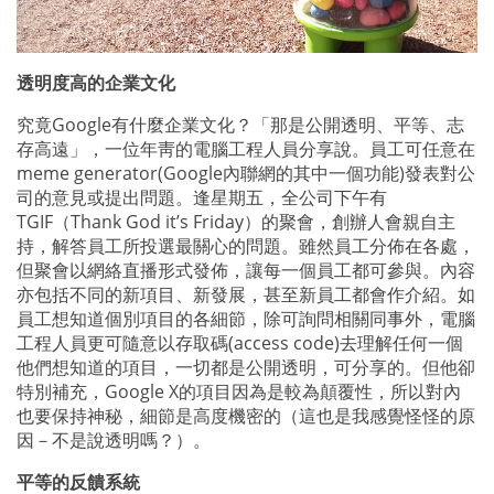
透明度高的企業文化
究竟
Google
有什麼企業文化？「那是公開透明、平等、志
存高遠」，一位年靑的電腦工程人員分享說。員工可任意在
meme generator(
Google
內聯網的其中一個功能
)
發表對公
司的意見或提出問題。逢星期五，全公司下午有
TGIF
（
Thank God it’s Friday
）的聚會，創辦人會親自主
持，解答員工所投選最關心的問題。雖然員工分佈在各處，
但聚會以網絡直播形式發佈，讓每一個員工都可參與。內容
亦包括不同的新項目、新發展，甚至新員工都會作介紹。如
員工想知道個別項目的各細節，除可詢問相關同事外，電腦
工程人員更可隨意以存取碼
(access code)
去理解任何一個
他們想知道的項目，一切都是公開透明，可分享的。但他卻
特別補充，
Google X
的項目因為是較為顛覆性，所以對內
也要保持神秘，細節是高度機密的（這也是我感覺怪怪的原
因－不是說透明嗎？）。
平等的反饋系統