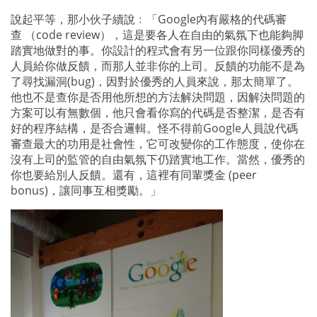
說起平等，那小伙子續說﹕「
Google
內有嚴格的代碼審
查 （
code review
），這是要各人在自由的氣氛下也能夠脚
踏實地做對的事。你設計的程式會有另一位跟你同樣優秀的
人員給你做反饋，而那人並非你的上司。反饋的功能不是為
了尋找漏洞
(bug)
，因對於優秀的人員來說，那太簡單了。
他也不是查你是否用他所想的方法解決問題，因解決問題的
方案可以有無數個，他只會看你寫的代碼是否整潔，是否有
好的程序結構，是否合邏輯。怪不得前
Google
人員說代碼
審查最大的功用是社會性，它可改變你的工作態度，使你在
沒有上司的監管的自由氣氛下仍踏實地工作。當然，優秀的
你也要給別人反饋。還有，這裡有同輩獎金
(peer
bonus)
，讓同事互相獎勵。」