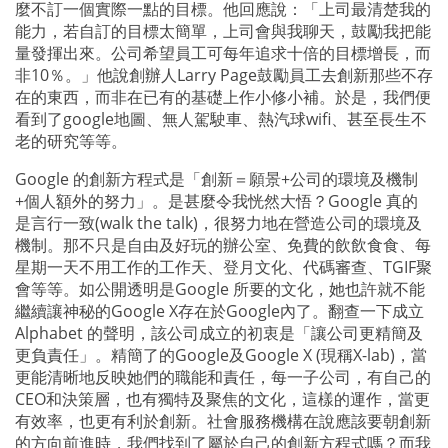
麼不訂一個實際一點的目標。他回應說：「上司最清楚我的
能力，若自訂的目標太簡單，上司會與我聊天，鼓勵我把能
量發揮出來。公司希望員工可每年追求十倍的目標增長，而
非
10
％。」他說創辦人
Larry Page
鼓勵員工去創新那些不存
在的東西，而非在已有的基礎上作小修小補。於是，我們便
看到了
google
地圖、無人駕駛車、熱汽球
wifi
、甚至長生不
老的研究等等。
Google
的創新方程式是「創新＝願景
+
公司的環境及機制
+
個人額外的努力」。是甚麼令我恍然大悟？
Google
真的
是言行一致
(
walk the talk)
，很努力地在營造公司的環境及
機制。那不只是自由及好玩的辦公室、免費的飲飲食食、每
星期一天不用工作的工作天、登月文化、代碼審查、
TGIF
聚
會等等。如公開透明是
Google
所要的文化，她也許就不能
繼續讓神秘的
Google X
存在於
Google
內了。翻查一下成立
Alphabet
的聲明，該公司成立的初衷是「讓公司更精簡及
更負責任」。精簡了的
Google
及
Google X (
現稱
X-lab)
，當
更能清晰地反映她們的職能和責任，每一子公司，有自己的
CEO
和決策層，也有獨特及聚焦的文化，這樣的運作，當更
有效率，也更有利於創新。社會服務機構在說應該要朝創新
的方向前進時，我們找到了屬於自己的創新方程式嗎？而我