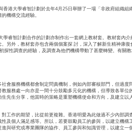
itute與香港大學睿智計劃於去年4月25日舉辦了一場「非政府
壇的機構交流經驗。
ute與香港大學睿智計劃合作的計劃亦制作出一套網上教材套。教材套
念。另外，教材套亦包含兩個個案探 討，深入了解新生精神康復
健康初探性調查的經驗，及調查為他們機構帶動了甚麼轉變。有關
多社會服務機構都會制定問責機制，例如內部審核部門，但過度
督教服務處一向亦是一間十分鼓勵多元化的機構，但導致各單位
勵生先生分享，他當時的策略是重塑機構使命和方向，及建立以
）對工作的期望，比從前更複雜。香港明愛為此做過不少內部調
戰性及個人滿足感等。所以，若要鼓勵員工的參與，以建立機構
促進與研究或專業團隊的協作、員工參與和知識管理，以建立一