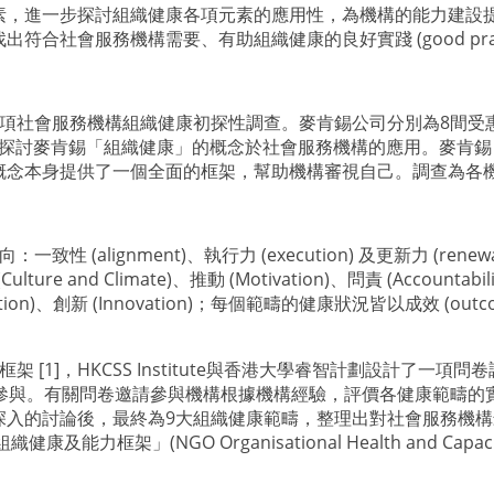
素，進一步探討組織健康各項元素的應用性，為機構的能力建設
社會服務機構需要、有助組織健康的良好實踐 (good practi
進行了一項社會服務機構組織健康初探性調查。麥肯錫公司分別為8間受惠機構
結果，與業界探討麥肯錫「組織健康」的概念於社會服務機構的應用。
概念本身提供了一個全面的框架，幫助機構審視自己。調查為各機
 (alignment)、執行力 (execution) 及更新力 (re
lture and Climate)、推動 (Motivation)、問責 (Accountabil
rientation)、創新 (Innovation)；每個範疇的健康狀況皆以成效 (ou
[1]，HKCSS Institute與香港大學睿智計劃設計了一
及參與。有關問卷邀請參與機構根據機構經驗，評價各健康範疇的
深入的討論後，最終為9大組織健康範疇，整理出對社會服務機構
織健康及能力框架」(NGO Organisational Health and Capaci