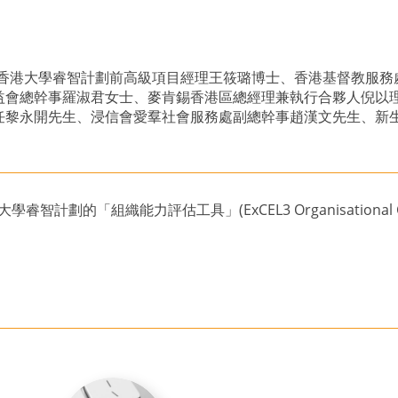
莉君女士、香港大學睿智計劃前高級項目經理王筱璐博士、香港基督教
益會總幹事羅淑君女士、麥肯錫香港區總經理兼執行合夥人倪以
黎永開先生、浸信會愛羣社會服務處副總幹事趙漢文先生、新生
的「組織能力評估工具」(ExCEL3 Organisational Capaci