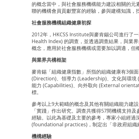
的概念當中，與社會服務機構能力建設相關的元
聯的機構會員貢獻豐富的經驗，參與建構知識，找出符合
社會服務機構組織健康初探
2012年，HKCSS Institute與麥肯錫公司
Health Index) 的調查，並透過調查
概念，應用於社會服務機構或需要加以調適，但
與業界共構框架
麥肯錫「組織健康指數」所指的組織健康有3個面向：一致性
(Direction)、領導力 (Leadership)、文化與環境 (Cu
能力 (Capabilities)、向外取向 (External o
標。
參考以上9大範疇的概念及其他有關組織能力建設框架 
「實踐」作出研究。調查共獲得57間機構支持
經驗。以此為基礎及主要的參考，專家小組經過
(foundational practices)，制定出「非政府組織組
機構經驗