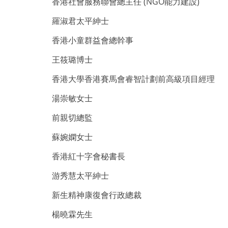
香港社會服務聯會總主任 (NGO能力建設)
羅淑君太平紳士
香港小童群益會總幹事
王筱璐博士
香港大學香港賽馬會睿智計劃前高級項目經理
湯崇敏女士
前親切總監
蘇婉嫻女士
香港紅十字會秘書長
游秀慧太平紳士
新生精神康復會行政總裁
楊曉霖先生