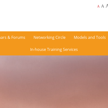
A
A
ars & Forums
Networking Circle
Models and Tools
In-house Training Services