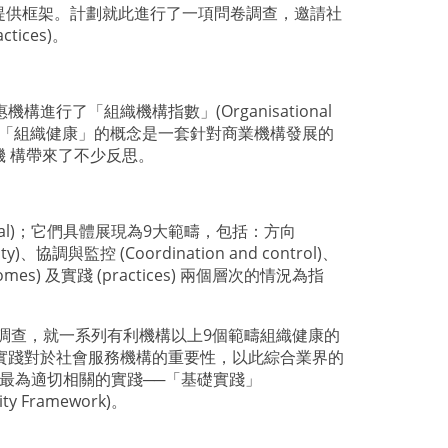
提供框架。計劃就此進行了一項問卷調查，邀請社
ces)。
進行了「組織機構指數」(Organisational
麥肯錫「組織健康」的概念是一套針對商業機構發展的
 構帶來了不少反思。
newal)；它們具體展現為9大範疇，包括：方向
ity)、協調與監控 (Coordination and control)、
tcomes) 及實踐 (practices) 兩個層次的情況為指
項問卷調查，就一系列有利機構以上9個範疇組織健康的
實踐對於社會服務機構的重要性，以此綜合業界的
最為適切相關的實踐──「基礎實踐」
ty Framework)。