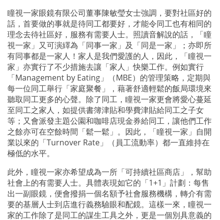
瞳視一家眼鏡有限公司董事陳敏瑩女士強調，要對社區好的
話，首要做的事就是待同工都要好，才能令同工也有相同的
理念去待社區好，服務有需要人士。照讀音解說的話，「瞳
視一家」又可演繹為「同事一家」及「同是一家」；亦即所
有同事都是一家人！家人是我們愛護的人，因此，「瞳視一
家」亦實行了不少措施去讓「家人」快樂工作。例如實行
「Management by Eating」（MBE）的管理策略，定期與
每一位同工舉行「家庭聚餐」，藉著舒適輕鬆的飯局環境來
聽取同工更多的心聲。除了同工，瞳視一家更會將愛心蔓延
至同工之家人，如提供書簿津貼和學費津貼給同工之子女
等；又會派發主題公園和咖啡店現金券給同工，讓他們工作
之餘亦可在空餘時間「鬆一鬆」。因此，「瞳視一家」自開
業以來的「Turnover Rate」（員工流動率）都一直維持在
極低的水平。
此外，瞳視一家亦希望成為一所「可持續社區商店」，幫助
社會上的有需要人士。具體表現如它的「1+1」計劃：每售
出一副眼鏡，便會撥捐一個名額予社會服務機構，轉介有需
要的基層人士到店進行義務驗眼和配鏡。這樣一來，瞳視一
家的工作除了是同工的謀生工具之外，更是一個別具意義的