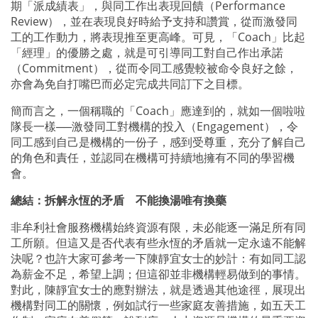
期「派成績表」，與同工作出表現回饋（Performance
Review），並在表現良好時給予支持和讚賞，從而激發同
工的工作動力，將表現推至更高峰。可見，「Coach」比起
「經理」的優勝之處，就是可引導同工對自己作出承諾
（Commitment），從而令同工感覺較被命令良好之餘，
亦會為免自打嘴巴而必定完成共同訂下之目標。
簡而言之，一個稱職的「Coach」應達到的，就如一個啦啦
隊長一樣──激發同工對機構的投入（Engagement），令
同工感到自己是機構的一份子，感到受尊重，充分了解自己
的角色和責任，並認同在機構可持續地擁有不同的學習機
會。
總結：拆解永恆的矛盾 不能換湯唯有換藥
非牟利社會服務機構始終資源有限，未必能逐一滿足所有同
工所願。但這又是否代表有些永恆的矛盾就一定永遠不能解
決呢？也許大家可參考一下陳靜宜女士的妙計：有如同工認
為薪金不足，希望上調；但這卻並非機構輕易做到的事情。
對此，陳靜宜女士的應對辦法，就是透過其他途徑，展現出
機構對同工的關懷，例如試行一些家庭友善措施，如五天工