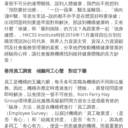
著密不可分的連帶關係。談到人體健康，我們自不然想到
「預防勝於治療」、「一日一蘋果，醫生遠離我」、「病向
淺中醫」等老生常談─說的都不外乎是在體質好時要保健；
出現問題時則要盡早面對和解決。那談到機構健康時，又有
什麼「保健」和「藥到病除」的方法？為跟業界一起「強身
健體」，HKCSS Institute特於2016年11月邀得四位分別任
職管理諮詢公司代表、商界人力資源主管、資深人力資源顧
問及社會服務管理層的嘉賓，分享他們推動機構健康發展的
經驗與心得，讓社會服務機構找到維持健康體魄的良方妙
策！
善用員工調查 傾聽同工心聲 對症下藥
員工是機構的五臟六腑，每天各司其職為機構的不同崗位服
務。因此，機構亦應定時透過進行「體檢」，甫發現問題便
即時解決，以免情況一發不可收拾。Korn Ferry Hay
Group環球產品化服務高級顧問周力游女士提倡最有效的
「驗身」方法，就是在機構裡進行「員工調查」
（Employee Survey），以探討機構的「員工敬業度」（是
否「有心」）和「組織支持度」（是否「有力」）。因為愈
多同工「有心有力」，便是一所愈健康的機構。而最重要的