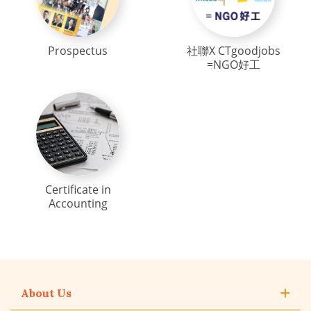
Prospectus
社聯X CTgoodjobs
=NGO好工
Certificate in
Accounting
About Us