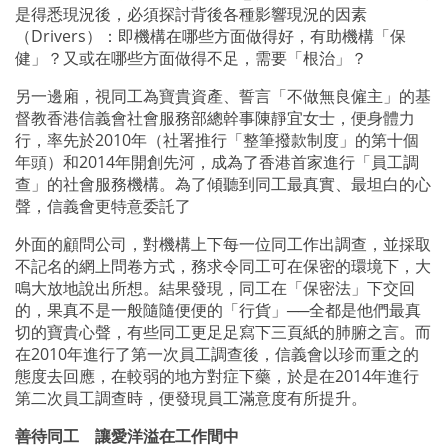
是得悉現況後，必須探討背後各種影響現況的因素
（Drivers）：即機構在哪些方面做得好，有助機構「保
健」？又或在哪些方面做得不足，需要「根治」？
另一邊廂，視同工為寶貴資產、誓言「不做無良僱主」的基
督教香港信義會社會服務部總幹事陳靜宜女士，便身體力
行，率先於2010年（社署推行「整筆撥款制度」的第十個
年頭）和2014年開創先河，成為了香港首家進行「員工調
查」的社會服務機構。為了傾聽到同工最真實、最坦白的心
聲，信義會更特意委託了
外面的顧問公司，對機構上下每一位同工作出調查，並採取
不記名的網上問卷方式，務求令同工可在保密的環境下，大
鳴大放地說出所想。結果發現，同工在「保密法」下交回
的，果真不是一般隨隨便便的「行貨」──全都是他們最真
切的寶貴心聲，有些同工更足足寫下三頁紙的肺腑之言。而
在2010年進行了第一次員工調查後，信義會以珍而重之的
態度去回應，在較弱的地方對症下藥，於是在2014年進行
第二次員工調查時，便發現員工滿意度有所提升。
善待同工 讓愛洋溢在工作間中