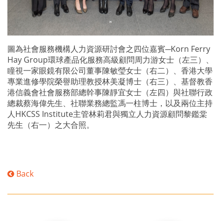
圖為社會服務機構人力資源研討會之四位嘉賓─Korn Ferry
Hay Group環球產品化服務高級顧問周力游女士（左三）、
瞳視一家眼鏡有限公司董事陳敏瑩女士（右二）、香港大學
專業進修學院榮譽助理教授林美凝博士（右三）、基督教香
港信義會社會服務部總幹事陳靜宜女士（左四）與社聯行政
總裁蔡海偉先生、社聯業務總監馮一柱博士，以及兩位主持
人HKCSS Institute主管林莉君與獨立人力資源顧問黎鑑棠
先生（右一）之大合照。
Back