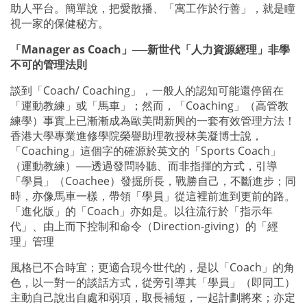
助人平台。簡單說，把愛散播、「寓工作於行善」，就是瞳
視一家的保健秘方。
「Manager as Coach」──新世代「人力資源經理」非學
不可的管理法則
談到「Coach/ Coaching」，一般人的認知可能還停留在
「運動教練」或「馬車」；然而，「Coaching」（高管教
練學）事實上已漸漸成為歐美間新興的一套有效管理方法！
香港大學專業進修學院榮譽助理教授林美凝博士說，
「Coaching」這個字的確源於英文的「Sports Coach」
（運動教練）──透過發問聆聽、而非指揮的方式，引導
「學員」（Coachee）發掘所長，戰勝自己，不斷進步；同
時，亦像馬車一樣，帶領「學員」從這裡前進到更前的路。
「進化版」的「Coach」亦如是。以往流行於「指示年
代」、由上而下控制和命令（Direction-giving）的「經
理」管理
風格已不合時宜；更適合現今世代的，是以「Coach」的角
色，以一對一的談話方式，從旁引導其「學員」（即同工）
主動自己說出自處和弱項，取長補短，一起計劃將來；亦定