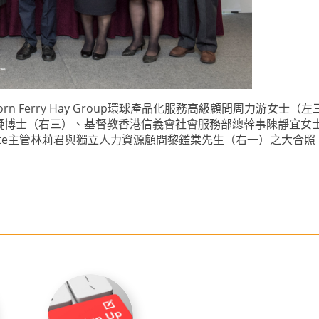
n Ferry Hay Group環球產品化服務高級顧問周力游女
凝博士（右三）、基督教香港信義會社會服務部總幹事陳靜宜女
titute主管林莉君與獨立人力資源顧問黎鑑棠先生（右一）之大合照