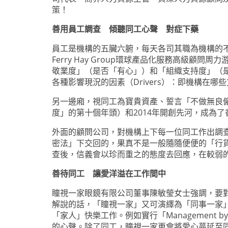
策！
善用員工調查 傾聽同工心聲 對症下藥
員工是機構的五臟六腑，每天各司其職為機構的不
Ferry Hay Group環球產品化服務高級顧
敬業度」（是否「有心」）和「組織支持度」（
各種影響現況的因素（Drivers）：即機構在
另一邊廂，視同工為寶貴資產、誓言「不做無良僱
度」的第十個年頭）和2014年開創先河，成為
外面的顧問公司，對機構上下每一位同工作出調
密法」下交回的，果真不是一般隨隨便便的「行貨
查後，信義會以珍而重之的態度去回應，在較弱的
善待同工 讓愛洋溢在工作間中
瞳視一家眼鏡有限公司董事陳敏瑩女士強調，要
解說的話，「瞳視一家」又可演繹為「同事一家
「家人」快樂工作。例如實行「Management
的心聲。除了同工，瞳視一家更會將愛心蔓延至