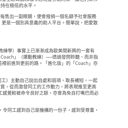
直維持在極低的水平。
：每售出一副眼鏡，便會撥捐一個名額予社會服務
，更是一個別具意義的助人平台。簡單說，把愛散
（高管教練學）事實上已漸漸成為歐美間新興的一套有
 Coach」（運動教練）──透過發問聆聽、而非指
裡前進到更前的路。「進化版」的「Coach」亦
同工）主動自己說出自處和弱項，取長補短，一起
持和讚賞，從而激發同工的工作動力，將表現推至更高
令同工感覺較被命令良好之餘，亦會為免自打嘴巴而必
t），令同工感到自己是機構的一份子，感到受尊重，