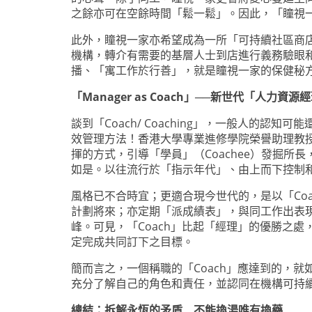
之餘亦可在空餘時間「鬆一鬆」。因此，「瞳視一家
此外，瞳視一家亦希望成為一所「可持續社區商店
機構，轉介有需要的基層人士到店進行義務驗眼
播、「寓工作於行善」，就是瞳視一家的保健秘
「Manager as Coach」──新世代「人力
談到「Coach/ Coaching」，一般人的
效管理方法！香港大學專業進修學院榮譽助理教授林美
揮的方式，引導「學員」（Coachee）發掘所
如是。以往流行於「指示年代」、由上而下控制和命令（D
風格已不合時宜；更適合現今世代的，是以「Co
計劃將來；亦定期「派成績表」，與同工作出表現回饋
峰。可見，「Coach」比起「經理」的優勝之處
定完成共同訂下之目標。
簡而言之，一個稱職的「Coach」應達到的，就
充分了解自己的角色和責任，並認同在機構可持
總結：拆解永恆的矛盾 不能換湯唯有換藥