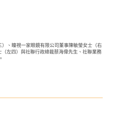
士（左三）、瞳視一家眼鏡有限公司董事陳敏瑩女士（右
士（左四）與社聯行政總裁蔡海偉先生、社聯業務
。