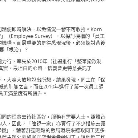
題便即時解決，以免情況一發不可收拾。Korn
Employee Survey），以探討機構的「員工
的機構。而最重要的是得悉現況後，必須探討背後
需要「根治」？
力行，率先於2010年（社署推行「整筆撥款制
最真實、最坦白的心聲，信義會更特意委託了
下，大鳴大放地說出所想。結果發現，同工在「保
的肺腑之言。而在2010年進行了第一次員工調
員工滿意度有所提升。
相同的理念去待社區好，服務有需要人士。照讀音
的人，因此，「瞳視一家」亦實行了不少措施去讓
「家庭聚餐」，藉著舒適輕鬆的飯局環境來聽取同工更多
派發主題公園和咖啡店現金券給同工，讓他們工作