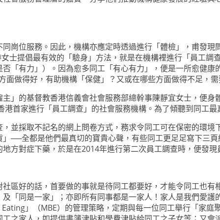
同崗位服務。因此，機構亦應定時透過進行「體檢」，甫發現問
問周力游女士提倡最有效的「驗身」方法，就是在機構裡進行「員工調查」（
是否「有力」）。因為愈多同工「有心有力」，便是一所愈健康
哪些方面做得好，有助機構「保健」？又或在哪些方面做得不足，
主」的基督教香港信義會社會服務部總幹事陳靜宜女士，便身體
了香港首家進行「員工調查」的社會服務機構。為了傾聽到同工
查，並採取不記名的網上問卷方式，務求令同工可在保密的環境
」──全都是他們最真切的寶貴心聲，有些同工更足足寫下三頁紙
地方對症下藥，於是在2014年進行第二次員工調查時，便發現
對社區好的話，首要做的事就是待同工都要好，才能令同工也有
」及「同是一家」；亦即所有同事都是一家人！家人是我們愛護
 by Eating」（MBE）的管理策略，定期與每一位同工舉行
同工之家人，如提供書簿津貼和學費津貼給同工之子女等；又會