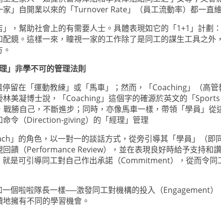
」自開業以來的「Turnover Rate」（員工流動率）都一
」，幫助社會上的有需要人士。具體表現如它的「1+1」計劃
和配鏡。這樣一來，瞳視一家的工作除了是同工的謀生工具之外
方。
資源經理」非學不可的管理法則
認知可能還停留在「運動教練」或「馬車」；然而，「Coaching」
凝博士說，「Coaching」這個字的確源於英文的「Sports
長，戰勝自己，不斷進步；同時，亦像馬車一樣，帶領「學員」從這
irection-giving）的「經理」管理
ach」的角色，以一對一的談話方式，從旁引導其「學員」（即
（Performance Review），並在表現良好時給予支
，就是可引導同工對自己作出承諾（Commitment），從而
如一個啦啦隊長一樣──激發同工對機構的投入（Engagemen
續地擁有不同的學習機會。