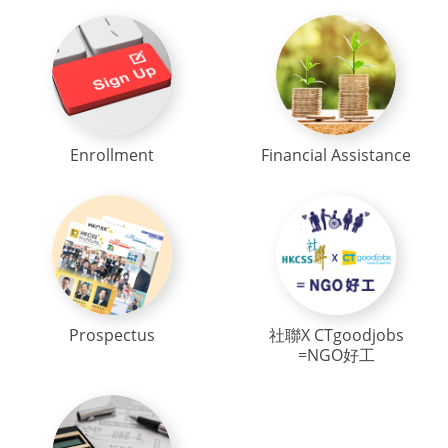
Enrollment
Financial Assistance
Prospectus
社聯X CTgoodjobs
=NGO好工