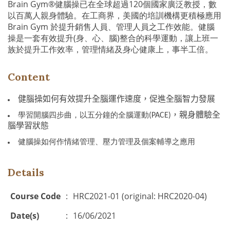
Brain Gym®
健腦操已在全球超過
120
個國家廣泛教授，數
以百萬人親身體驗。在工商界，美國的培訓機構更積極應用
Brain Gym
於提升銷售人員、管理人員之工作效能。健腦
操是一套有效提升
(
身、心、腦
)
整合的科學運動，讓上班一
族於提升工作效率，管理情緒及身心健康上，事半工倍。
Content
健腦操如何有效提升全腦運作速度，促進全腦智力發展
(PACE)
，親身體驗全
學習開腦四步曲，以五分鐘的全腦運動
腦學習狀態
健腦操如何作情緒管理、壓力管理及個案輔導之應用
Details
Course Code
:
HRC2021-01 (original: HRC2020-04)
Date(s)
:
16/06/2021