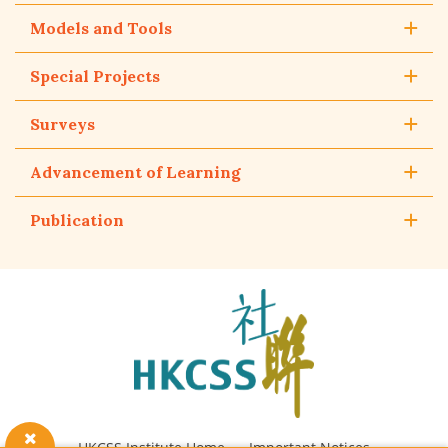
Models and Tools
Special Projects
Surveys
Advancement of Learning
Publication
The
Hong
Kong
Council
of
Social
Service
HKCSS Institute Home
Important Notices