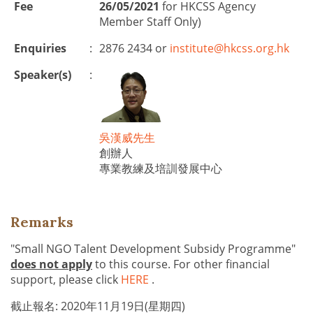
Fee
26/05/2021
for HKCSS Agency
Member Staff Only)
Enquiries
:
2876 2434 or
institute@hkcss.org.hk
Speaker(s)
:
吳漢威先生
創辦人
專業教練及培訓發展中心
Remarks
"Small NGO Talent Development Subsidy Programme"
does not apply
to this course. For other financial
support, please click
HERE
.
截止報名: 2020年11月19日(星期四)