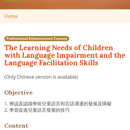
Home
Professional Enhancement Courses
The Learning Needs of Children
with Language Impairment and the
Language Facilitation Skills
(Only Chinese version is available)
Objective
1. 辨認及認識學前兒童語言和言語溝通的發展及障礙
2. 學習促進兒童語言發展的技巧
Content