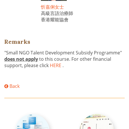
忻嘉俐女士
高級言語治療師
香港耀能協會
Remarks
"Small NGO Talent Development Subsidy Programme"
does not apply
to this course. For other financial
support, please click
HERE
.
Back