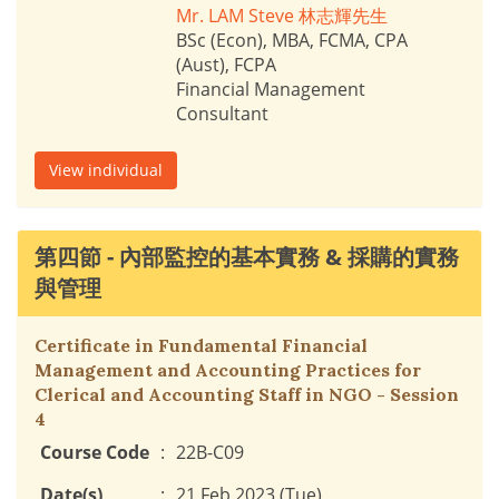
Mr. LAM Steve 林志輝先生
BSc (Econ), MBA, FCMA, CPA
(Aust), FCPA
Financial Management
Consultant
View individual
第四節 - 內部監控的基本實務 & 採購的實務
與管理
Certificate in Fundamental Financial
Management and Accounting Practices for
Clerical and Accounting Staff in NGO - Session
4
Course Code
:
22B-C09
Date(s)
:
21 Feb 2023 (Tue)