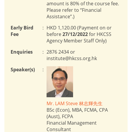
amount is 80% of the course fee.
Please refer to “Financial
Assistance”.)
Early Bird
:
HKD 1,120.00 (Payment on or
Fee
before
27/12/2022
for HKCSS
Agency Member Staff Only)
Enquiries
:
2876 2434 or
institute@hkcss.org.hk
Speaker(s)
:
Mr. LAM Steve 林志輝先生
BSc (Econ), MBA, FCMA, CPA
(Aust), FCPA
Financial Management
Consultant