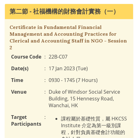
第二節 - 社福機構的財務會計實務（一）
Certificate in Fundamental Financial
Management and Accounting Practices for
Clerical and Accounting Staff in NGO - Session
2
Course Code
:
22B-C07
Date(s)
:
17 Jan 2023 (Tue)
Time
:
0930 - 1745 (7 Hours)
Venue
:
Duke of Windsor Social Service
Building, 15 Hennessy Road,
Wanchai, HK
Target
:
課程屬於基礎性質，屬 HKCSS
Participants
Institute 介定為第一級別課
程，針對負責基礎會計功能的