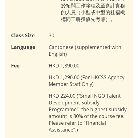
於拓闊工作範疇及至會計實務
的人員（小型或中型的社福機
構同工將獲優先考慮）。
Class Size
:
30
Language
:
Cantonese (supplemented with
English)
Fee
:
HKD 1,390.00
HKD 1,290.00 (For HKCSS Agency
Member Staff Only)
HKD 224.00 ("Small NGO Talent
Development Subsidy
Programme"- the highest subsidy
amount is 80% of the course fee.
Please refer to “Financial
Assistance”.)