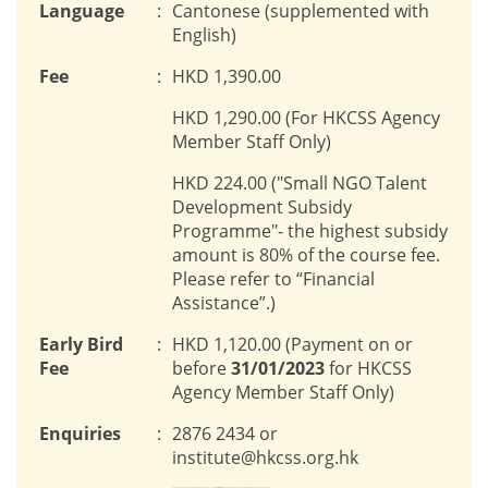
Language
:
Cantonese (supplemented with
English)
Fee
:
HKD 1,390.00
HKD 1,290.00 (For HKCSS Agency
Member Staff Only)
HKD 224.00 ("Small NGO Talent
Development Subsidy
Programme"- the highest subsidy
amount is 80% of the course fee.
Please refer to “Financial
Assistance”.)
Early Bird
:
HKD 1,120.00 (Payment on or
Fee
before
31/01/2023
for HKCSS
Agency Member Staff Only)
Enquiries
:
2876 2434 or
institute@hkcss.org.hk