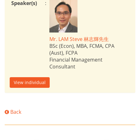
Speaker(s)
:
Mr. LAM Steve 林志輝先生
BSc (Econ), MBA, FCMA, CPA
(Aust), FCPA
Financial Management
Consultant
View individual
Back