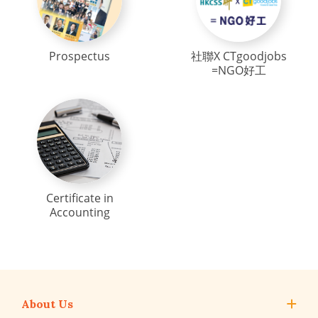
Prospectus
社聯X CTgoodjobs
=NGO好工
Certificate in
Accounting
About Us