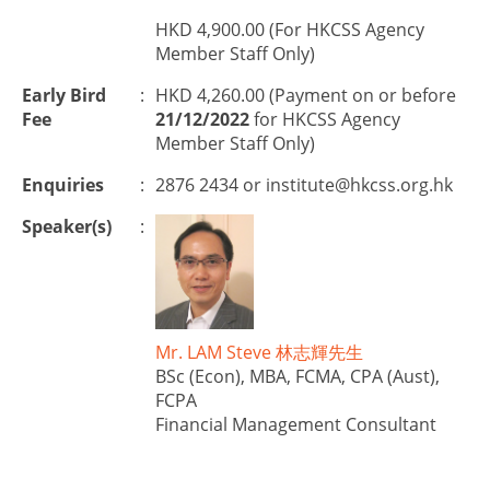
HKD 4,900.00 (For HKCSS Agency
Member Staff Only)
Early Bird
:
HKD 4,260.00 (Payment on or before
Fee
21/12/2022
for HKCSS Agency
Member Staff Only)
Enquiries
:
2876 2434 or
institute@hkcss.org.hk
Speaker(s)
:
Mr. LAM Steve 林志輝先生
BSc (Econ), MBA, FCMA, CPA (Aust),
FCPA
Financial Management Consultant