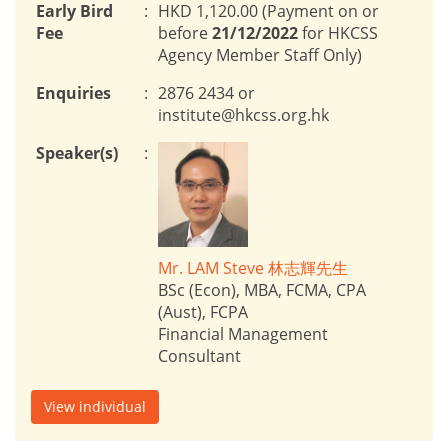
Early Bird
:
HKD 1,120.00 (Payment on or
Fee
before
21/12/2022
for HKCSS
Agency Member Staff Only)
Enquiries
:
2876 2434 or
institute@hkcss.org.hk
Speaker(s)
:
Mr. LAM Steve 林志輝先生
BSc (Econ), MBA, FCMA, CPA
(Aust), FCPA
Financial Management
Consultant
View individual