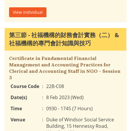
View individual
第三節 - 社福機構的財務會計實務（二） &
社福機構的專門會計知識與技巧
Certificate in Fundamental Financial
Management and Accounting Practices for
Clerical and Accounting Staff in NGO - Session
3
Course Code
:
22B-C08
Date(s)
:
8 Feb 2023 (Wed)
Time
:
0930 - 1745 (7 Hours)
Venue
:
Duke of Windsor Social Service
Building, 15 Hennessy Road,