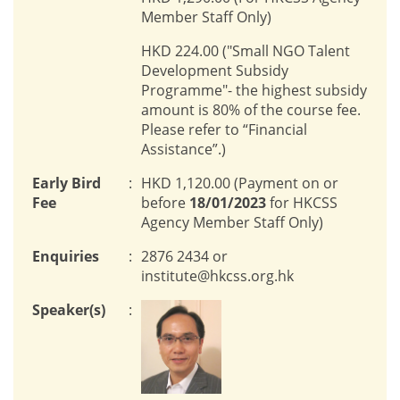
Member Staff Only)
HKD 224.00 ("Small NGO Talent
Development Subsidy
Programme"- the highest subsidy
amount is 80% of the course fee.
Please refer to “Financial
Assistance”.)
Early Bird
:
HKD 1,120.00 (Payment on or
Fee
before
18/01/2023
for HKCSS
Agency Member Staff Only)
Enquiries
:
2876 2434 or
institute@hkcss.org.hk
Speaker(s)
: