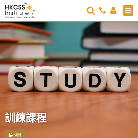
Search
Contact
Login
Men
Us
HKCSS
Institute
訓練課程
列印