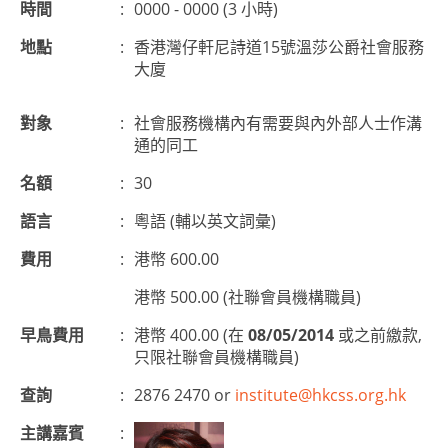
時間
:
0000 - 0000 (3 小時)
地點
:
香港灣仔軒尼詩道15號溫莎公爵社會服務
大廈
對象
:
社會服務機構內有需要與內外部人士作溝
通的同工
名額
:
30
語言
:
粵語 (輔以英文詞彙)
費用
:
港幣 600.00
港幣 500.00 (社聯會員機構職員)
早鳥費用
:
港幣 400.00 (在
08/05/2014
或之前繳款,
只限社聯會員機構職員)
查詢
:
2876 2470 or
institute@hkcss.org.hk
主講嘉賓
: