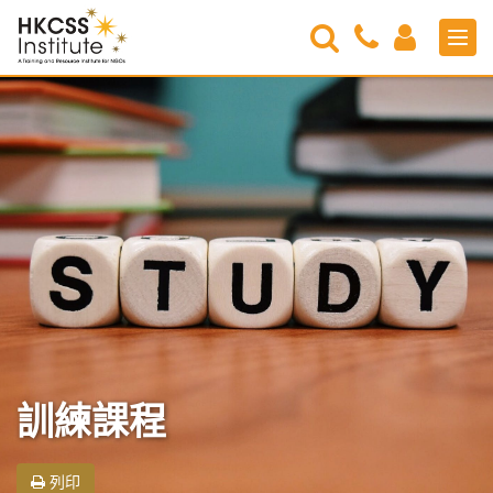
Search
Contact
Login
Men
Us
HKCSS
Institute
訓練課程
列印