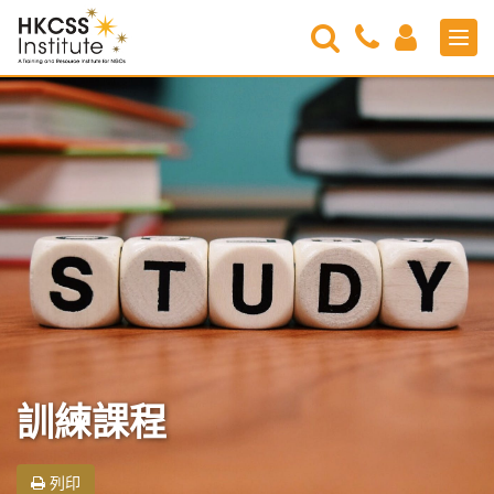
Search
Contact
Login
Men
Us
HKCSS
Institute
訓練課程
列印