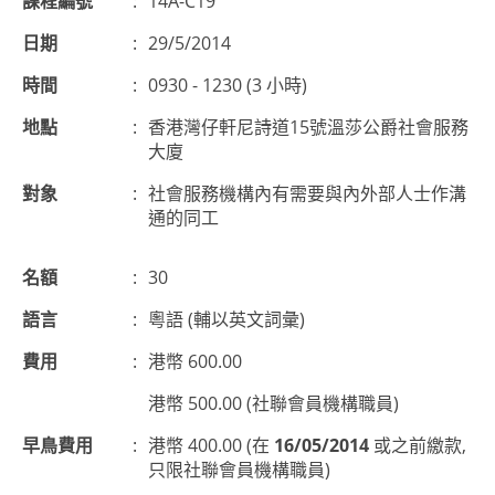
課程編號
:
14A-C19
日期
:
29/5/2014
時間
:
0930 - 1230 (3 小時)
地點
:
香港灣仔軒尼詩道15號溫莎公爵社會服務
大廈
對象
:
社會服務機構內有需要與內外部人士作溝
通的同工
名額
:
30
語言
:
粵語 (輔以英文詞彙)
費用
:
港幣 600.00
港幣 500.00 (社聯會員機構職員)
早鳥費用
:
港幣 400.00 (在
16/05/2014
或之前繳款,
只限社聯會員機構職員)