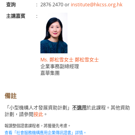
查詢
:
2876 2470 or
institute@hkcss.org.hk
主講嘉賓
:
Ms. 鄭松雪女士 鄭松雪女士
企業事務副總經理
嘉華集團
備註
「小型機構人才發展資助計劃」
不適用
於此課程。其他資助
計劃，請參閱
按此
。
報讀整個證書課程者，將獲優先考慮。
查看「
社會服務機構應用企業傳訊證書
」
詳情。