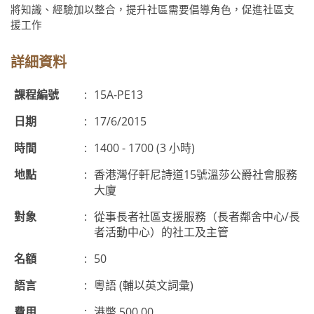
將知識、經驗加以整合，提升社區需要倡導角色，促進社區支
援工作
詳細資料
課程編號
:
15A-PE13
日期
:
17/6/2015
時間
:
1400 - 1700 (3 小時)
地點
:
香港灣仔軒尼詩道15號溫莎公爵社會服務
大廈
對象
:
從事長者社區支援服務（長者鄰舍中心/長
者活動中心）的社工及主管
名額
:
50
語言
:
粵語 (輔以英文詞彙)
費用
:
港幣 500.00