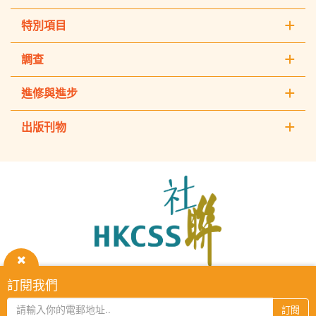
特別項目
調查
進修與進步
出版刊物
The
Hong
Kong
Council
of
Social
Service
關
訂閱我們
HKCSS Institute主頁
重要告示
私隱政策
聯絡我們
閉
2026 © The Hong Kong Council of Social Service. All Rights
訂閱