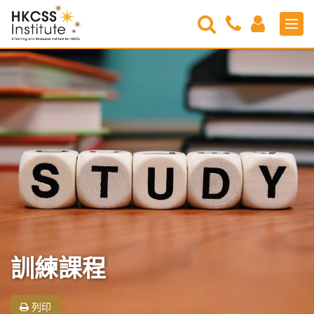
Search
Contact
Login
Men
Us
HKCSS
Institute
訓練課程
列印