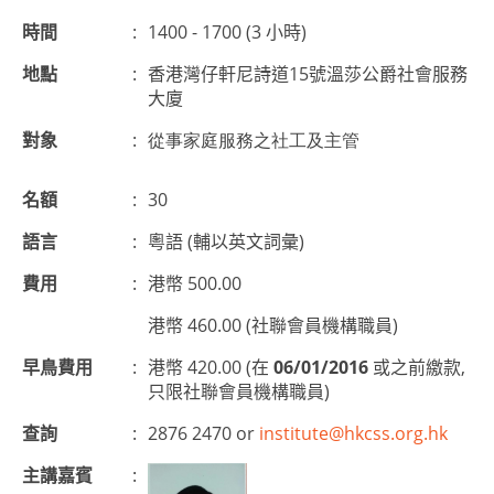
時間
:
1400 - 1700 (3 小時)
地點
:
香港灣仔軒尼詩道15號溫莎公爵社會服務
大廈
對象
:
從事家庭服務之社工及主管
名額
:
30
語言
:
粵語 (輔以英文詞彙)
費用
:
港幣 500.00
港幣 460.00 (社聯會員機構職員)
早鳥費用
:
港幣 420.00 (在
06/01/2016
或之前繳款,
只限社聯會員機構職員)
查詢
:
2876 2470 or
institute@hkcss.org.hk
主講嘉賓
: