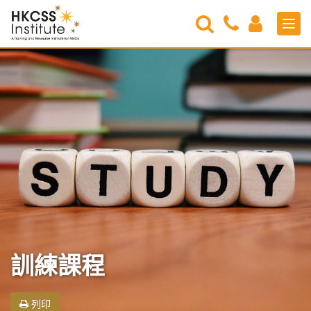
Search
Contact
Login
Men
Us
HKCSS
Institute
訓練課程
列印