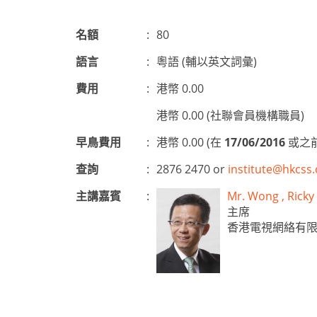
名額
:
80
語言
:
粵語 (輔以英文詞彙)
費用
:
港幣 0.00
港幣 0.00 (社聯會員機構職員)
早鳥費用
:
港幣 0.00 (在
17/06/2016
或之前
查詢
:
2876 2470 or
institute@hkcss.
主講嘉賓
:
Mr. Wong , Ri
主席
香港電視網絡有