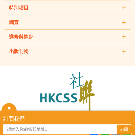
特別項目
調查
進修與進步
出版刊物
The
Hong
Kong
Council
of
Social
Service
關
訂閱我們
HKCSS Institute主頁
重要告示
私隱政策
聯絡我們
閉
2026 © The Hong Kong Council of Social Service. All Rights
訂閱
Reserved.