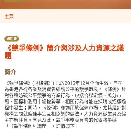
主頁
研討會
《競爭條例》簡介與涉及人力資源之議
題
簡介
《競爭條例》
(
《條例》
)
已於
2015
年
12
月全面生效，旨在
為香港各行各業及消費者維護公平的競爭環境。《條例》針
對各種妨礙公平競爭的商業行為，包括合謀定價、瓜分市
場、圍標和濫用市場權勢等，相關行為可能在採購或招標過
程中發生；同時，《條例》亦適用於僱傭市場，尤其是針對
機構之間就僱傭事宜互相協調的做法，人力資源從業員及僱
主亦應注意。有見及此，競爭事務委員會的代表將舉辦
「《競爭條例》講座」，詳情如下：