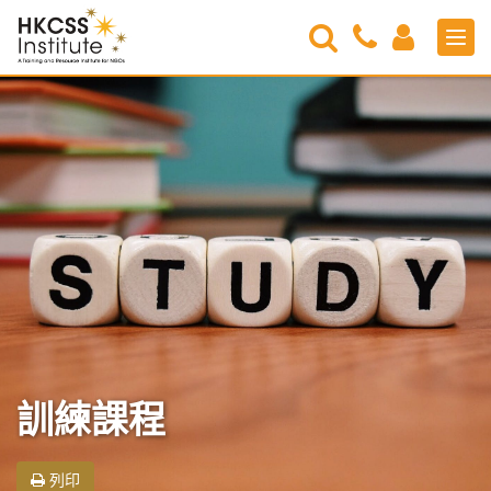
Search
Contact
Login
Men
Us
HKCSS
Institute
訓練課程
列印