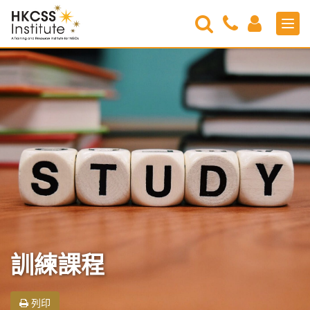
Search
Contact
Login
Men
Us
HKCSS
Institute
訓練課程
列印