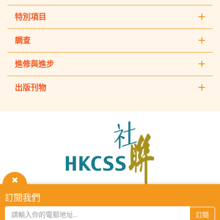
特別項目
調查
進修與進步
出版刊物
The
Hong
Kong
Council
of
Social
Service
關
訂閱我們
HKCSS Institute主頁
重要告示
私隱政策
聯絡我們
閉
2026 © The Hong Kong Council of Social Service. All Rights
訂閱