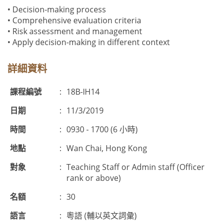
• Decision-making process
• Comprehensive evaluation criteria
• Risk assessment and management
• Apply decision-making in different context
詳細資料
課程編號
:
18B-IH14
日期
:
11/3/2019
時間
:
0930 - 1700 (6 小時)
地點
:
Wan Chai, Hong Kong
對象
:
Teaching Staff or Admin staff (Officer
rank or above)
名額
:
30
語言
:
粵語 (輔以英文詞彙)