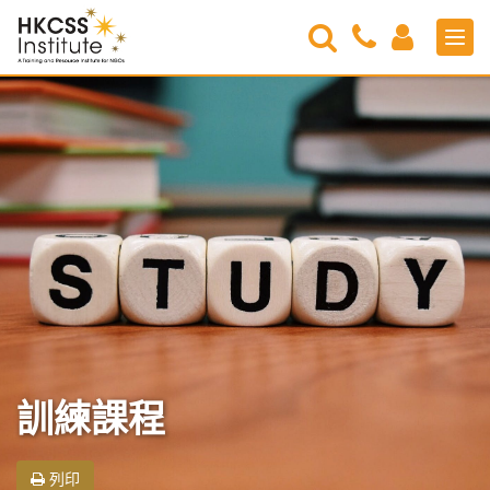
Search
Contact
Login
Men
Us
HKCSS
Institute
訓練課程
列印