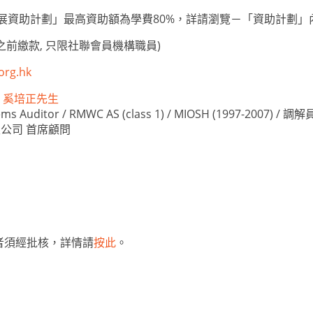
人才發展資助計劃」最高資助額為學費80%，詳請瀏覽－「資助計劃」
之前繳款, 只限社聯會員機構職員)
org.hk
ncer 奚培正先生
tems Auditor / RMWC AS (class 1) / MIOSH (1997-2007) / 調解
公司 首席顧問
者須經批核，詳情請
按此
。