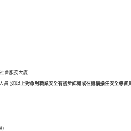
爵社會服務大廈
員 (
如以上對象對職業安全有初步認識或在機構擔任安全導督員,
員)