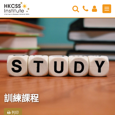
Search
Contact
Login
Men
Us
HKCSS
Institute
訓練課程
列印