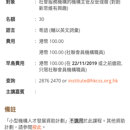
對象
:
社會服務機構的機構主管及管理層 (對創
新思維有興趣)
名額
:
30
語言
:
粵語 (輔以英文詞彙)
費用
:
港幣 100.00
港幣 100.00 (社聯會員機構職員)
早鳥費用
:
港幣 100.00 (在
22/11/2019
或之前繳款,
只限社聯會員機構職員)
查詢
:
2876 2470 or
institute@hkcss.org.hk
主講嘉賓
:
備註
「小型機構人才發展資助計劃」
不適用
於此課程。其他資助
計劃，請參閱
按此
。