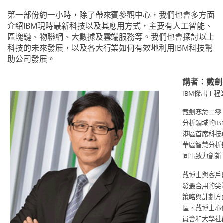
第一部份約一小時，除了帶來賓參觀中心，我們也會多方面
介紹IBM現時最新科技以及其應用方式，主要有人工智能、
區塊鏈、物聯網、大數據及雲端服務等。我們也會探討以上
科技的未來發展，以及各大行業如何有效地利用IBM科技幫
助公司發展。
講者：戴劍
IBM
傑出工程
戴劍寒於二零
分析領域的
IB
港區首席科技
華區智慧分析
同事致力創新
戴博士與客戶
發最合用的尖
策略與計劃方
區，戴博士亦
員會和大學社