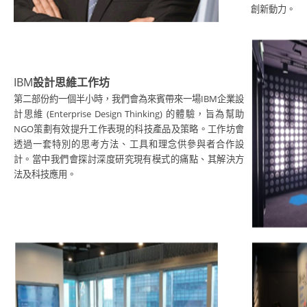
創新動力。
IBM
設計思維工作坊
第
部份約一個
半
小時
，我們會為
來賓帶來一場
IBM
企業設
二
計思維
(Enterprise Design Thinking)
的體驗
，
旨為幫助
N
G
O
策劃有效提升工作表現的科技產品及策略。工作坊會
透過一套特別的思考方法、工具和理念供參與者合作設
計。當中我們會探討深度研究現有模式的痛點、其解決方
法及科技應用。