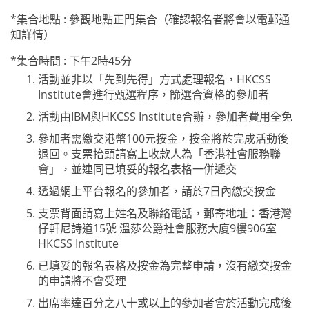
*集合地點 : 參觀地點正門集合（確認報名者將會以電郵通
知詳情）
*集合時間 : 下午2時45分
活動並非以「先到先得」方式處理報名，
HKCSS
Institute
會進行甄選程序，篩選合資格的參加者
活動由
IBM
與
HKCSS Institute
合辦，參加者費用全免
參加者需繳交港幣
100
元按金，按金將於完成活動後
退回。支票抬頭請寫上收款人為「香港社會服務聯
會」，並連同已填妥的報名表格一併遞交
透過網上平台報名的參加者，請於
7
日內繳交按金
支票背面請寫上姓名及聯絡電話，郵寄地址：香港灣
仔軒尼詩道
15
號 溫莎公爵社會服務大廈
9
樓
906
室
HKCSS Institute
已填妥的報名表格及按金為完整申請，沒有繳交按金
的申請將不會受理
出席率達百分之八十或以上的參加者會於活動完成後