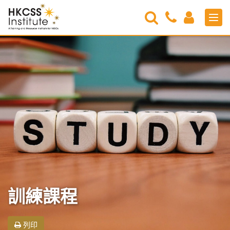
Search
Contact
Login
Men
Us
HKCSS
Institute
訓練課程
列印