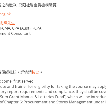
或之前繳款, 只限社聯會員機構職員)
org.hk
e 林志輝先生
 FCMA, CPA (Aust), FCPA
ement Consultant
者須經批核，詳情請
按此
。
t come, first served
ute and trainer for eligibility for taking the course may appl
utory report requirements and compliance, they shall be c
p Sum Grant Manual & Lotteries Fund”, which will be introdu
of Chapter 6: Procurement and Stores Management under Lot