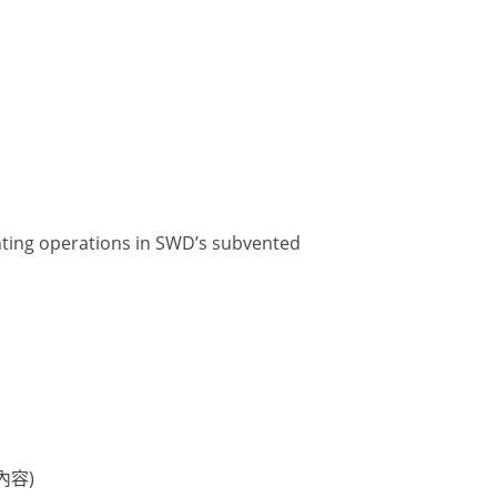
unting operations in SWD’s subvented
內容)