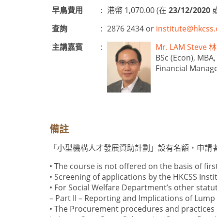
早鳥費用
:
港幣 1,070.00 (在
23/12/2020
查詢
:
2876 2434 or
institute@hkcss.
主講嘉賓
:
Mr. LAM Stev
BSc (Econ), MBA,
Financial Manag
備註
「小型機構人才發展資助計劃」設有名額，申請
• The course is not offered on the basis of firs
• Screening of applications by the HKCSS Instit
• For Social Welfare Department’s other stat
– Part II – Reporting and Implications of Lum
• The Procurement procedures and practices 