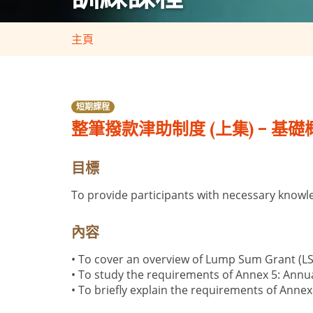
主頁
短期課程
整筆撥款津助制度 (上集) – 
目標
To provide participants with necessary kno
內容
• To cover an overview of Lump Sum Grant (L
• To study the requirements of Annex 5: Annu
• To briefly explain the requirements of Anne