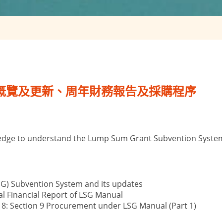
基礎概覽及更新、周年財務報告及採購程序
wledge to understand the Lump Sum Grant Subvention Syste
SG) Subvention System and its updates
al Financial Report of LSG Manual
x 8: Section 9 Procurement under LSG Manual (Part 1)