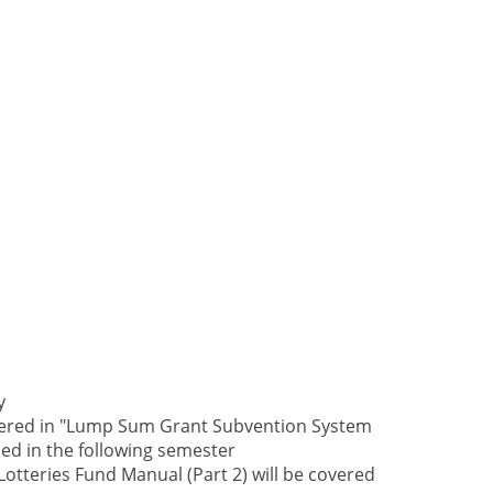
y
overed in "Lump Sum Grant Subvention System
ced in the following semester
teries Fund Manual (Part 2) will be covered