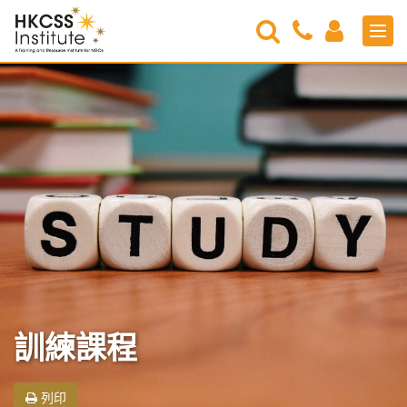
Search
Contact
Login
Men
Us
HKCSS
Institute
訓練課程
列印