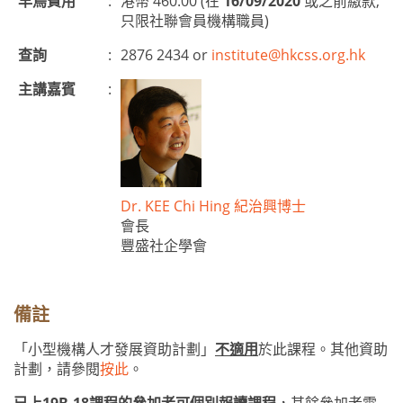
早鳥費用
:
港幣 460.00 (在
16/09/2020
或之前繳款,
只限社聯會員機構職員)
查詢
:
2876 2434 or
institute@hkcss.org.hk
主講嘉賓
:
Dr. KEE Chi Hing 紀治興博士
會長
豐盛社企學會
備註
「小型機構人才發展資助計劃」
不適用
於此課程。其他資助
計劃，請參閱
按此
。