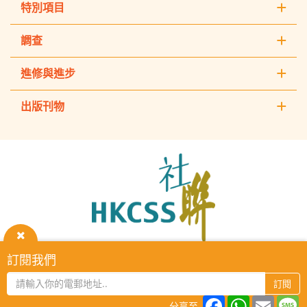
特別項目
調查
進修與進步
出版刊物
The
Hong
Kong
Council
of
Social
Service
關
訂閱我們
HKCSS Institute主頁
重要告示
私隱政策
聯絡我們
閉
2026 © The Hong Kong Council of Social Service. All Rights
訂閱
Reserved.
Facebook
WhatsAp
Email
M
分享至