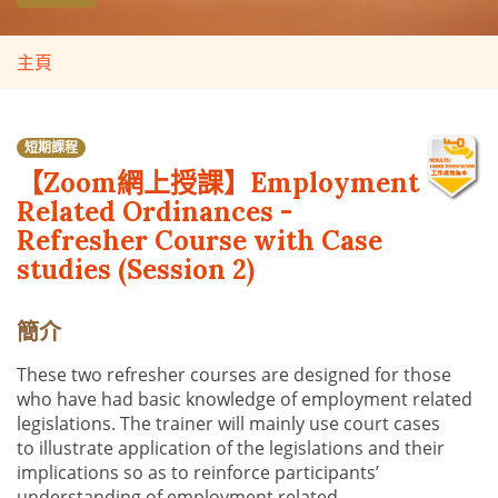
主頁
短期課程
【Zoom網上授課】Employment
Related Ordinances -
Refresher Course with Case
studies (Session 2)
簡介
These two
refresher
courses
are designed for those
who have had basic knowledge of employment related
legislations. The trainer will mainly use
court cases
to
illustrate application of the legislations and their
implications so as to reinforce
participants
’
understanding of
employment
related