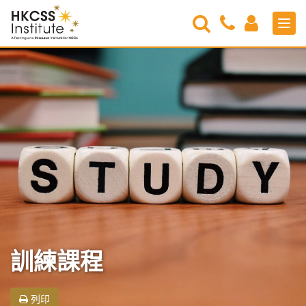
Search
Contact
Login
Men
Us
HKCSS
Institute
訓練課程
列印