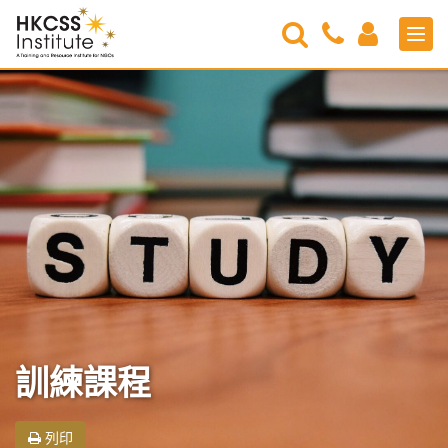
Search
Contact
Login
Men
Us
HKCSS
Institute
訓練課程
列印