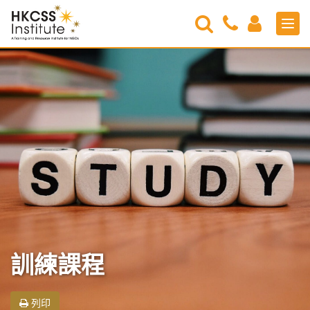
Search
Contact
Login
Men
Us
HKCSS
Institute
訓練課程
列印