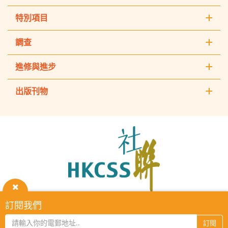
特別項目
調查
進修與進步
出版刊物
The
Hong
Kong
Council
of
Social
Service
關
訂閱我們
HKCSS Institute主頁
重要告示
私隱政策
聯絡我們
閉
2026 © The Hong Kong Council of Social Service. All Rights
訂閱