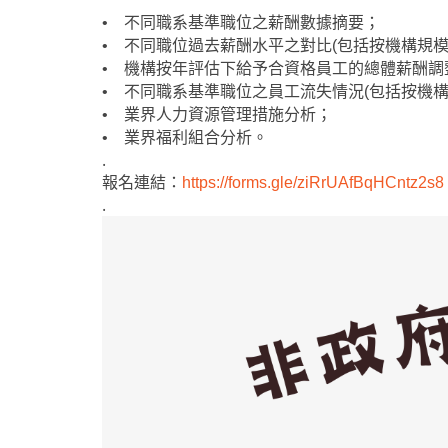
•
不同職系基準職位之薪酬數據摘要；
• 不同職位過去薪酬水平之對比(包括按機構規模
• 機構按年評估下給予合資格員工的總體薪酬調
• 不同職系基準職位之員工流失情況(包括按機構
• 業界人力資源管理措施分析
；
•
業界
福利組合
分析
。
.
報名連結：
https://forms.gle/ziRrUAfBqHCntz2s8
.