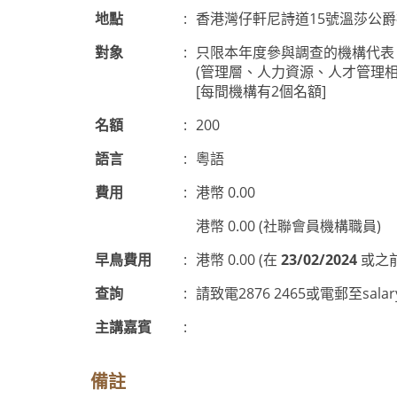
地點
:
香港灣仔軒尼詩道15號溫莎公
對象
:
只限本年度參與調查的機構代表
(管理層、人力資源、人才管理相
[每間機構有2個名額]
名額
:
200
語言
:
粵語
費用
:
港幣 0.00
港幣 0.00 (社聯會員機構職員)
早鳥費用
:
港幣 0.00 (在
23/02/2024
或之前
查詢
:
請致電2876 2465或電郵至
sala
主講嘉賓
:
備註