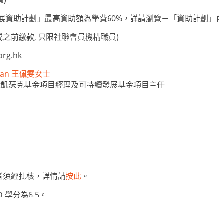
人才發展資助計劃」最高資助額為學費60%，詳請瀏覽－「資助計劃」
或之前繳款, 只限社聯會員機構職員)
org.hk
 Man 王佩雯女士
任凱瑟克基金項目經理及可持續發展基金項目主任
者須經批核，詳情請
按此
。
D 學分為6.5。