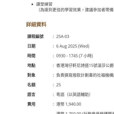
課堂練習
（為達到更佳的學習效果，建議參加者帶備
詳細資料
課程編號
:
25A-03
日期
:
6 Aug 2025 (Wed)
時間
:
0930 - 1745 (7 小時)
地點
:
香港灣仔軒尼詩道15號溫莎公
對象
:
負責撰寫撥款計劃書的社福機構
名額
:
25
語言
:
粵語（以英語輔助）
費用
:
港幣 1,940.00
港幣 1,750.00 (社聯會員機構職