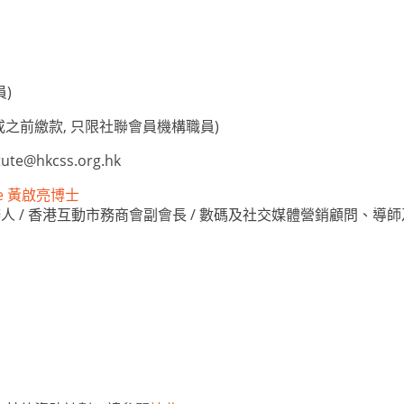
員)
或之前繳款, 只限社聯會員機構職員)
itute@hkcss.org.hk
nie 黃啟亮博士
and 創辦人 / 香港互動市務商會副會長 / 數碼及社交媒體營銷顧問