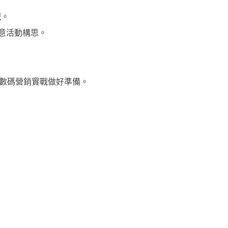
現。
意活動構思。
數碼營銷實戰做好準備。
。