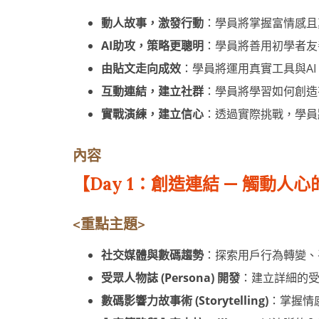
動人故事，激發行動
：學員將掌握富情感且
AI助攻，策略更聰明
：學員將善用初學者友
由貼文走向成效
：學員將運用真實工具與A
互動連結，建立社群
：學員將學習如何創造
實戰演練，建立信心
：透過實際挑戰，學員
內容
【Day 1：創造連結 — 觸動
<重點主
題
>
社交媒體與數碼趨勢
：探索用戶行為轉變、
受眾人物誌 (Persona) 開發
：建立詳細的
數碼影響力故事術 (Storytelling)
：掌握情