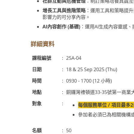
社群互動與危機管理
：制訂策略培養真誠互
增長工具與進階策略
：運用工具和策略提升
影響力的可分享內容。
AI內容創作 (基礎)
：運用AI生成內容靈感
詳細資料
課程編號
:
25A-04
日期
:
18 & 25 Sep 2025 (Thu)
時間
:
0930 - 1700 (12 小時)
地點
:
銅鑼灣禮頓道33-35號第一商業大
對象
:
每個服務單位 / 項目最多
參加者必須已為相關機構或指定服
名額
:
50