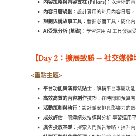
內容策略與內容支柱 (Pillars)
：以清晰的內
內容日曆規劃
：設計實用的每月內容日曆，
規劃與說故事工具
：發掘必備工具，簡化內
AI受眾分析 (基礎)
：學習運用 AI 工具發
【Day 2：擴展致勝 — 社交
<重點主
題
>
平台功能與演算法貼士
：解構平台專屬功能 (I
高效高質的內容創作技巧
：在時間和預算有
活動策劃與執行
：設計並安排具影響力的數
成效評估
：關鍵績效指標與分析 學習運用
廣告投放基礎
：探索入門廣告策略，提升內