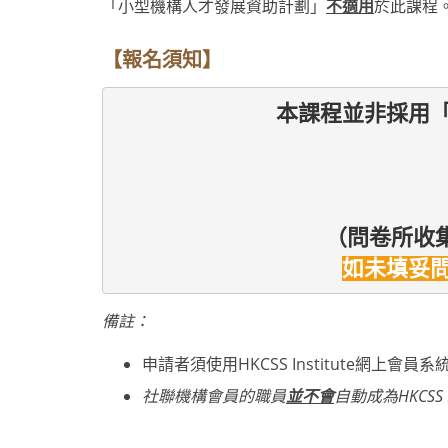
「小型機構人才發展資助計劃」
不適用
於此課程
【報名須知】
本課程並非採用
（問卷
所收集
如未填妥
備註：
申請者須使用HKCSS Institute網上會
社聯機構會員的職員
並不會
自動成為HKCSS 