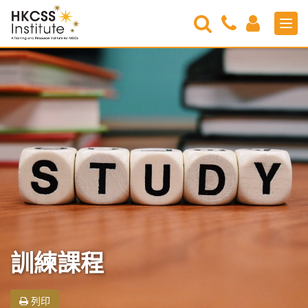
Search
Contact
Login
Men
Us
HKCSS
Institute
訓練課程
列印