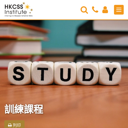
Search
Contact
Login
Men
Us
HKCSS
Institute
訓練課程
列印