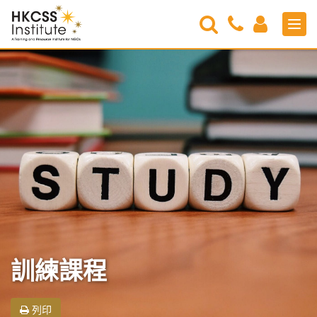
Search
Contact
Login
Men
Us
HKCSS
Institute
訓練課程
列印