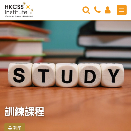
Search
Contact
Login
Men
Us
HKCSS
Institute
訓練課程
列印