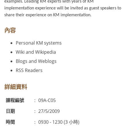
examples. Leading KM experts with years of KM
implementation experience will be invited as guest speakers to
share their experience on KM implementation.
內容
Personal KM systems
Wiki and Wikipedia
Blogs and Weblogs
RSS Readers
詳細資料
課程編號
:
09A-C05
日期
:
27/5/2009
時間
:
0930 - 1230 (3 小時)